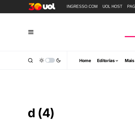
INGRESSO.COM
UOL HOST
PA
Home
Editorias
Mais
d (4)