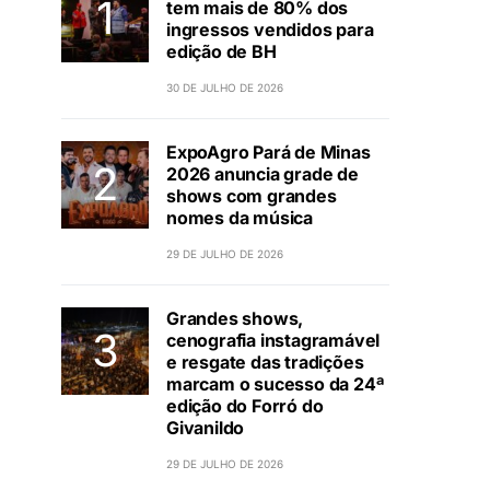
tem mais de 80% dos
ingressos vendidos para
edição de BH
30 DE JULHO DE 2026
ExpoAgro Pará de Minas
2026 anuncia grade de
shows com grandes
nomes da música
29 DE JULHO DE 2026
Grandes shows,
cenografia instagramável
e resgate das tradições
marcam o sucesso da 24ª
edição do Forró do
Givanildo
29 DE JULHO DE 2026