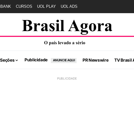
GBANK
CURSOS
UOL PLAY
UOL ADS
Publicidade
 Seções
PR Newswire
TV Brasil 
ANUNCIE AQUI