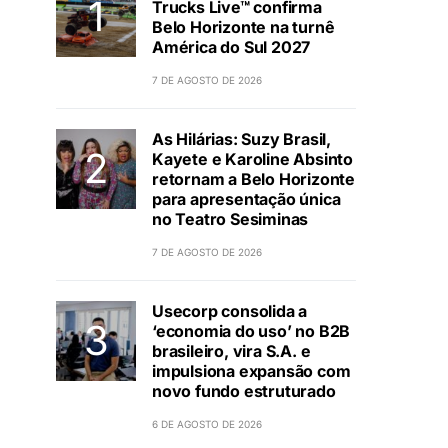
Trucks Live™ confirma
Belo Horizonte na turnê
América do Sul 2027
7 DE AGOSTO DE 2026
As Hilárias: Suzy Brasil,
Kayete e Karoline Absinto
retornam a Belo Horizonte
para apresentação única
no Teatro Sesiminas
7 DE AGOSTO DE 2026
Usecorp consolida a
‘economia do uso’ no B2B
brasileiro, vira S.A. e
impulsiona expansão com
novo fundo estruturado
6 DE AGOSTO DE 2026