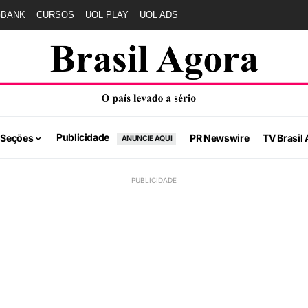
GBANK
CURSOS
UOL PLAY
UOL ADS
Publicidade
 Seções
PR Newswire
TV Brasil 
ANUNCIE AQUI