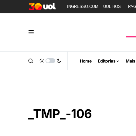
INGRESSO.COM
UOL HOST
PA
Home
Editorias
Mais
_TMP_-106