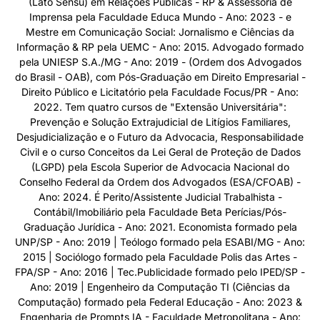
(Lato Sensu) em Relações Públicas - RP & Assessoria de
Imprensa pela Faculdade Educa Mundo - Ano: 2023 - e
Mestre em Comunicação Social: Jornalismo e Ciências da
Informação & RP pela UEMC - Ano: 2015. Advogado formado
pela UNIESP S.A./MG - Ano: 2019 - (Ordem dos Advogados
do Brasil - OAB), com Pós-Graduação em Direito Empresarial -
Direito Público e Licitatório pela Faculdade Focus/PR - Ano:
2022. Tem quatro cursos de "Extensão Universitária":
Prevenção e Solução Extrajudicial de Litígios Familiares,
Desjudicialização e o Futuro da Advocacia, Responsabilidade
Civil e o curso Conceitos da Lei Geral de Proteção de Dados
(LGPD) pela Escola Superior de Advocacia Nacional do
Conselho Federal da Ordem dos Advogados (ESA/CFOAB) -
Ano: 2024. É Perito/Assistente Judicial Trabalhista -
Contábil/Imobiliário pela Faculdade Beta Perícias/Pós-
Graduação Jurídica - Ano: 2021. Economista formado pela
UNP/SP - Ano: 2019 | Teólogo formado pela ESABI/MG - Ano:
2015 | Sociólogo formado pela Faculdade Polis das Artes -
FPA/SP - Ano: 2016 | Tec.Publicidade formado pelo IPED/SP -
Ano: 2019 | Engenheiro da Computação TI (Ciências da
Computação) formado pela Federal Educação - Ano: 2023 &
Engenharia de Prompts IA - Faculdade Metropolitana - Ano: