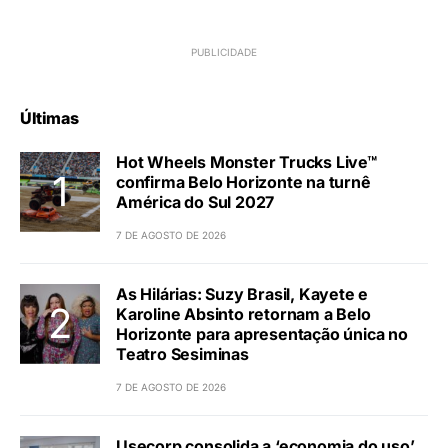
Últimas
Hot Wheels Monster Trucks Live™
confirma Belo Horizonte na turnê
América do Sul 2027
7 DE AGOSTO DE 2026
As Hilárias: Suzy Brasil, Kayete e
Karoline Absinto retornam a Belo
Horizonte para apresentação única no
Teatro Sesiminas
7 DE AGOSTO DE 2026
Usecorp consolida a ‘economia do uso’