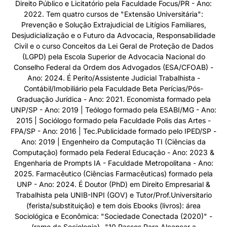
Direito Público e Licitatório pela Faculdade Focus/PR - Ano:
2022. Tem quatro cursos de "Extensão Universitária":
Prevenção e Solução Extrajudicial de Litígios Familiares,
Desjudicialização e o Futuro da Advocacia, Responsabilidade
Civil e o curso Conceitos da Lei Geral de Proteção de Dados
(LGPD) pela Escola Superior de Advocacia Nacional do
Conselho Federal da Ordem dos Advogados (ESA/CFOAB) -
Ano: 2024. É Perito/Assistente Judicial Trabalhista -
Contábil/Imobiliário pela Faculdade Beta Perícias/Pós-
Graduação Jurídica - Ano: 2021. Economista formado pela
UNP/SP - Ano: 2019 | Teólogo formado pela ESABI/MG - Ano:
2015 | Sociólogo formado pela Faculdade Polis das Artes -
FPA/SP - Ano: 2016 | Tec.Publicidade formado pelo IPED/SP -
Ano: 2019 | Engenheiro da Computação TI (Ciências da
Computação) formado pela Federal Educação - Ano: 2023 &
Engenharia de Prompts IA - Faculdade Metropolitana - Ano:
2025. Farmacêutico (Ciências Farmacêuticas) formado pela
UNP - Ano: 2024. É Doutor (PhD) em Direito Empresarial &
Trabalhista pela UNIB-INPI (GOV) e Tutor/Prof.Universitario
(ferista/substituição) e tem dois Ebooks (livros): área
Sociológica e Econômica: "Sociedade Conectada (2020)" -
(ramo da Sociologia)- "10 Passos Para Alcançar a