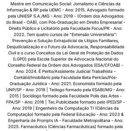
Mestre em Comunicação Social: Jornalismo e Ciências da
Informação & RP pela UEMC - Ano: 2015. Advogado formado
pela UNIESP S.A./MG - Ano: 2019 - (Ordem dos Advogados
do Brasil - OAB), com Pós-Graduação em Direito Empresarial -
Direito Público e Licitatório pela Faculdade Focus/PR - Ano:
2022. Tem quatro cursos de "Extensão Universitária":
Prevenção e Solução Extrajudicial de Litígios Familiares,
Desjudicialização e o Futuro da Advocacia, Responsabilidade
Civil e o curso Conceitos da Lei Geral de Proteção de Dados
(LGPD) pela Escola Superior de Advocacia Nacional do
Conselho Federal da Ordem dos Advogados (ESA/CFOAB) -
Ano: 2024. É Perito/Assistente Judicial Trabalhista -
Contábil/Imobiliário pela Faculdade Beta Perícias/Pós-
Graduação Jurídica - Ano: 2021. Economista formado pela
UNP/SP - Ano: 2019 | Teólogo formado pela ESABI/MG - Ano:
2015 | Sociólogo formado pela Faculdade Polis das Artes -
FPA/SP - Ano: 2016 | Tec.Publicidade formado pelo IPED/SP -
Ano: 2019 | Engenheiro da Computação TI (Ciências da
Computação) formado pela Federal Educação - Ano: 2023 &
Engenharia de Prompts IA - Faculdade Metropolitana - Ano:
2025. Farmacêutico (Ciências Farmacêuticas) formado pela