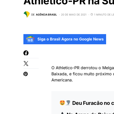
Athletico-PR na S
DE
AGÊNCIA BRASIL
20 DE MAIO DE 2021
1 MINUTO DE L
Siga o Brasil Agora no Google News
O Athletico-PR derrotou o Melgar
Baixada, e ficou muito próximo d
Americana.
Deu Furacão no co