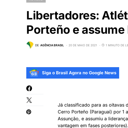
Libertadores: Atl
Porteño e assume 
DE
AGÊNCIA BRASIL
20 DE MAIO DE 2021
1 MINUTO DE L
Siga o Brasil Agora no Google News
Já classificado para as oitavas 
Cerro Porteño (Paraguai) por 1 a
Assunção, e assumiu a liderança
vantagem em fases posteriores)