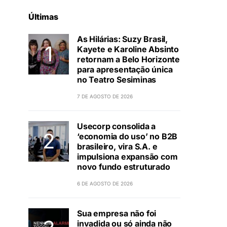
Últimas
As Hilárias: Suzy Brasil,
Kayete e Karoline Absinto
retornam a Belo Horizonte
para apresentação única
no Teatro Sesiminas
7 DE AGOSTO DE 2026
Usecorp consolida a
‘economia do uso’ no B2B
brasileiro, vira S.A. e
impulsiona expansão com
novo fundo estruturado
6 DE AGOSTO DE 2026
Sua empresa não foi
invadida ou só ainda não