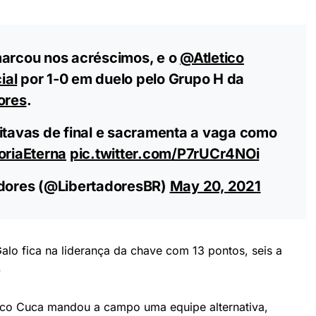
arcou nos acréscimos, e o
@Atletico
ial
por 1-0 em duelo pelo Grupo H da
ores
.
oitavas de final e sacramenta a vaga como
oriaEterna
pic.twitter.com/P7rUCr4NOi
ores (@LibertadoresBR)
May 20, 2021
alo fica na liderança da chave com 13 pontos, seis a
.
ico Cuca mandou a campo uma equipe alternativa,