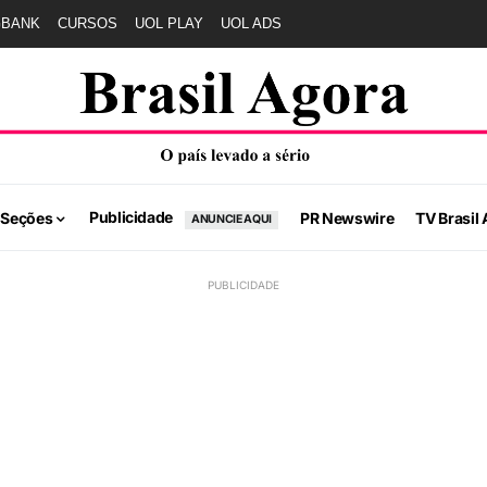
GBANK
CURSOS
UOL PLAY
UOL ADS
Publicidade
 Seções
PR Newswire
TV Brasil 
ANUNCIE AQUI