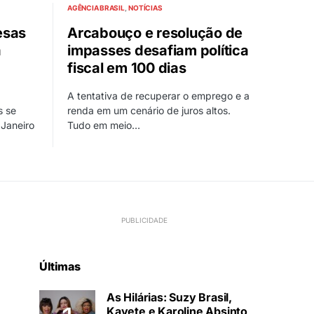
AGÊNCIA BRASIL
NOTÍCIAS
esas
Arcabouço e resolução de
a
impasses desafiam política
fiscal em 100 dias
A tentativa de recuperar o emprego e a
s se
renda em um cenário de juros altos.
Janeiro
Tudo em meio…
Últimas
As Hilárias: Suzy Brasil,
Kayete e Karoline Absinto