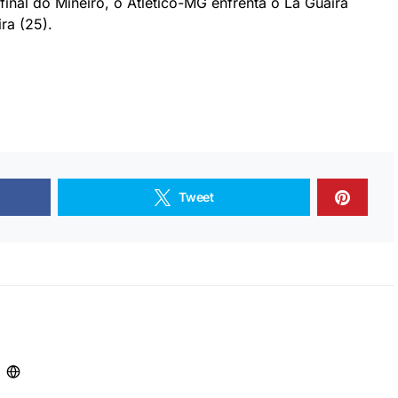
inal do Mineiro, o Atlético-MG enfrenta o La Guaira
ra (25).
Tweet