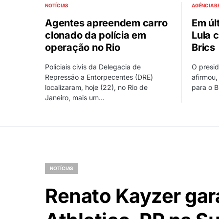
NOTÍCIAS
AGÊNCIA B
Agentes apreendem carro
Em úl
clonado da polícia em
Lula 
operação no Rio
Brics
Policiais civis da Delegacia de
O presid
Repressão a Entorpecentes (DRE)
afirmou,
localizaram, hoje (22), no Rio de
para o 
Janeiro, mais um…
NOTÍCIAS
Renato Kayzer gara