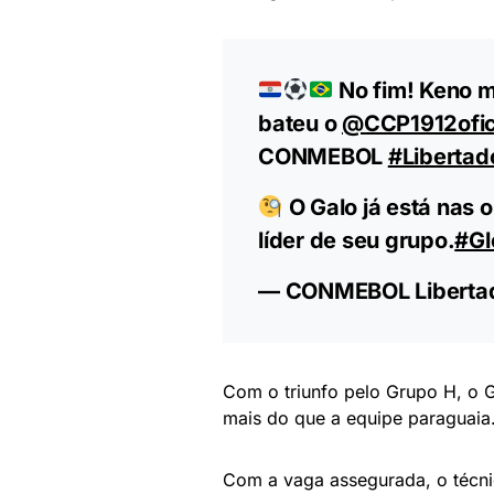
No fim! Keno m
bateu o
@CCP1912ofic
CONMEBOL
#Libertad
O Galo já está nas 
líder de seu grupo.
#Gl
— CONMEBOL Libertad
Com o triunfo pelo Grupo H, o G
mais do que a equipe paraguaia
Com a vaga assegurada, o técn