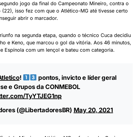
 segundo jogo da final do Campeonato Mineiro, contra o
22), isso fez com que o Atlético-MG até tivesse certo
seguir abrir o marcador.
triunfo na segunda etapa, quando o técnico Cuca decidiu
ho e Keno, que marcou o gol da vitória. Aos 46 minutos,
de Espínola com um lençol e bateu com categoria.
tletico
!
pontos, invicto e líder geral
ase e Grupos da CONMEBOL
itter.com/TyYTJEG1np
ores (@LibertadoresBR)
May 20, 2021