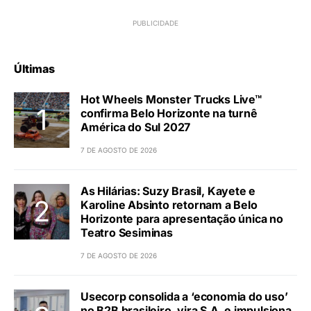
Últimas
Hot Wheels Monster Trucks Live™
confirma Belo Horizonte na turnê
América do Sul 2027
7 DE AGOSTO DE 2026
As Hilárias: Suzy Brasil, Kayete e
Karoline Absinto retornam a Belo
Horizonte para apresentação única no
Teatro Sesiminas
7 DE AGOSTO DE 2026
Usecorp consolida a ‘economia do uso’
no B2B brasileiro, vira S.A. e impulsiona