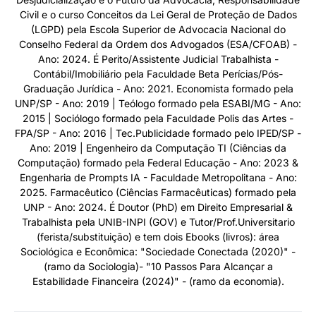
Civil e o curso Conceitos da Lei Geral de Proteção de Dados
(LGPD) pela Escola Superior de Advocacia Nacional do
Conselho Federal da Ordem dos Advogados (ESA/CFOAB) -
Ano: 2024. É Perito/Assistente Judicial Trabalhista -
Contábil/Imobiliário pela Faculdade Beta Perícias/Pós-
Graduação Jurídica - Ano: 2021. Economista formado pela
UNP/SP - Ano: 2019 | Teólogo formado pela ESABI/MG - Ano:
2015 | Sociólogo formado pela Faculdade Polis das Artes -
FPA/SP - Ano: 2016 | Tec.Publicidade formado pelo IPED/SP -
Ano: 2019 | Engenheiro da Computação TI (Ciências da
Computação) formado pela Federal Educação - Ano: 2023 &
Engenharia de Prompts IA - Faculdade Metropolitana - Ano:
2025. Farmacêutico (Ciências Farmacêuticas) formado pela
UNP - Ano: 2024. É Doutor (PhD) em Direito Empresarial &
Trabalhista pela UNIB-INPI (GOV) e Tutor/Prof.Universitario
(ferista/substituição) e tem dois Ebooks (livros): área
Sociológica e Econômica: "Sociedade Conectada (2020)" -
(ramo da Sociologia)- "10 Passos Para Alcançar a
Estabilidade Financeira (2024)" - (ramo da economia).