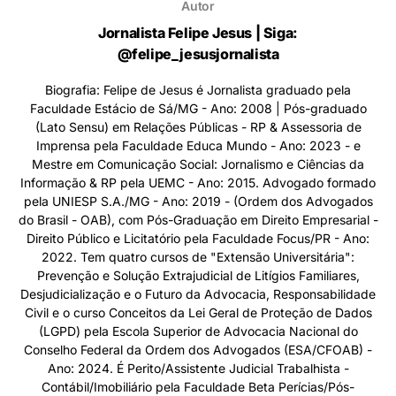
Autor
Jornalista Felipe Jesus | Siga:
@felipe_jesusjornalista
Biografia: Felipe de Jesus é Jornalista graduado pela
Faculdade Estácio de Sá/MG - Ano: 2008 | Pós-graduado
(Lato Sensu) em Relações Públicas - RP & Assessoria de
Imprensa pela Faculdade Educa Mundo - Ano: 2023 - e
Mestre em Comunicação Social: Jornalismo e Ciências da
Informação & RP pela UEMC - Ano: 2015. Advogado formado
pela UNIESP S.A./MG - Ano: 2019 - (Ordem dos Advogados
do Brasil - OAB), com Pós-Graduação em Direito Empresarial -
Direito Público e Licitatório pela Faculdade Focus/PR - Ano:
2022. Tem quatro cursos de "Extensão Universitária":
Prevenção e Solução Extrajudicial de Litígios Familiares,
Desjudicialização e o Futuro da Advocacia, Responsabilidade
Civil e o curso Conceitos da Lei Geral de Proteção de Dados
(LGPD) pela Escola Superior de Advocacia Nacional do
Conselho Federal da Ordem dos Advogados (ESA/CFOAB) -
Ano: 2024. É Perito/Assistente Judicial Trabalhista -
Contábil/Imobiliário pela Faculdade Beta Perícias/Pós-