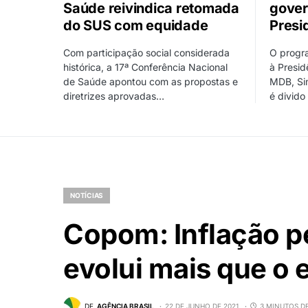
Saúde reivindica retomada
gover
do SUS com equidade
Presi
Com participação social considerada
O progr
histórica, a 17ª Conferência Nacional
à Presid
de Saúde apontou com as propostas e
MDB, Si
diretrizes aprovadas…
é divid
NOTÍCIAS
Copom: Inflação p
evolui mais que o
DE
AGÊNCIA BRASIL
22 DE JUNHO DE 2021
3 MINUTOS DE