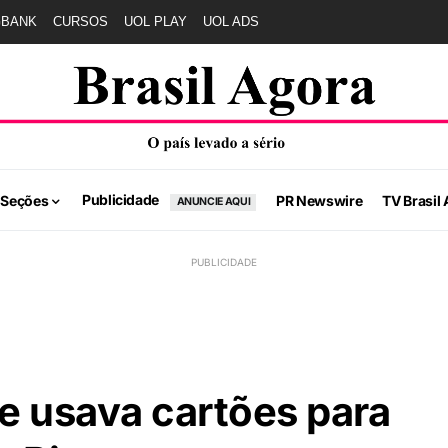
GBANK
CURSOS
UOL PLAY
UOL ADS
Publicidade
 Seções
PR Newswire
TV Brasil 
ANUNCIE AQUI
e usava cartões para