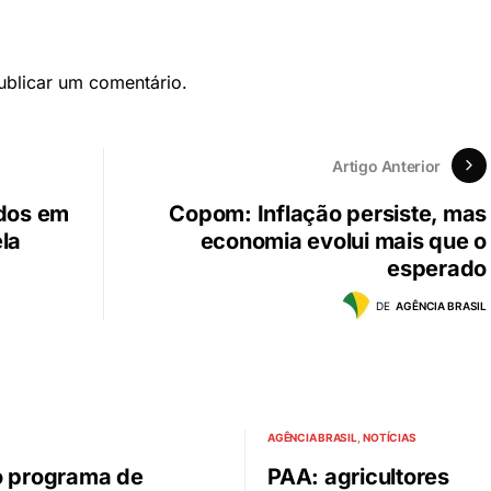
blicar um comentário.
Artigo Anterior
idos em
Copom: Inflação persiste, mas
la
economia evolui mais que o
esperado
DE
AGÊNCIA BRASIL
AGÊNCIA BRASIL
NOTÍCIAS
o programa de
PAA: agricultores