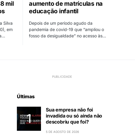
8 mil
aumento de matrículas na
os
educação infantil
a Silva
Depois de um período agudo da
20), em
pandemia de covid-19 que “ampliou o
 a…
fosso da desigualdade” no acesso às…
Últimas
Sua empresa não foi
invadida ou só ainda não
descobriu que foi?
5 DE AGOSTO DE 2026