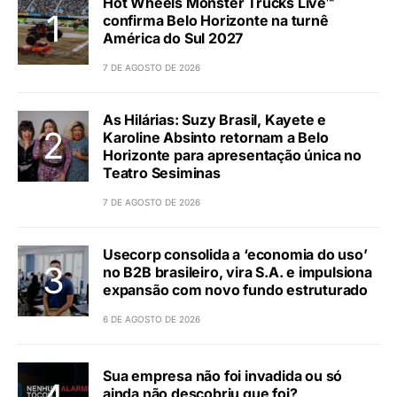
Hot Wheels Monster Trucks Live™
confirma Belo Horizonte na turnê
América do Sul 2027
7 DE AGOSTO DE 2026
As Hilárias: Suzy Brasil, Kayete e
Karoline Absinto retornam a Belo
Horizonte para apresentação única no
Teatro Sesiminas
7 DE AGOSTO DE 2026
Usecorp consolida a ‘economia do uso’
no B2B brasileiro, vira S.A. e impulsiona
expansão com novo fundo estruturado
6 DE AGOSTO DE 2026
Sua empresa não foi invadida ou só
ainda não descobriu que foi?