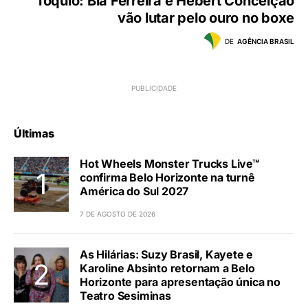
Tóquio: Bia Ferreira e Hebert Conceição
vão lutar pelo ouro no boxe
DE
AGÊNCIA BRASIL
Últimas
Hot Wheels Monster Trucks Live™
confirma Belo Horizonte na turnê
América do Sul 2027
7 DE AGOSTO DE 2026
As Hilárias: Suzy Brasil, Kayete e
Karoline Absinto retornam a Belo
Horizonte para apresentação única no
Teatro Sesiminas