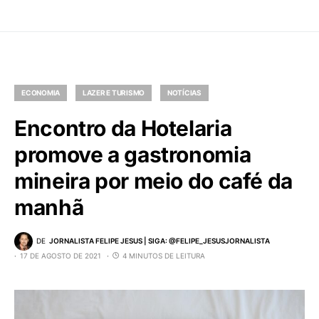
ECONOMIA
LAZER E TURISMO
NOTÍCIAS
Encontro da Hotelaria
promove a gastronomia
mineira por meio do café da
manhã
DE
JORNALISTA FELIPE JESUS | SIGA: @FELIPE_JESUSJORNALISTA
17 DE AGOSTO DE 2021
4 MINUTOS DE LEITURA