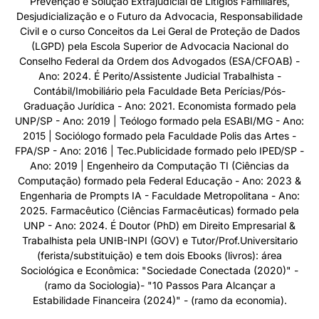
Prevenção e Solução Extrajudicial de Litígios Familiares,
Desjudicialização e o Futuro da Advocacia, Responsabilidade
Civil e o curso Conceitos da Lei Geral de Proteção de Dados
(LGPD) pela Escola Superior de Advocacia Nacional do
Conselho Federal da Ordem dos Advogados (ESA/CFOAB) -
Ano: 2024. É Perito/Assistente Judicial Trabalhista -
Contábil/Imobiliário pela Faculdade Beta Perícias/Pós-
Graduação Jurídica - Ano: 2021. Economista formado pela
UNP/SP - Ano: 2019 | Teólogo formado pela ESABI/MG - Ano:
2015 | Sociólogo formado pela Faculdade Polis das Artes -
FPA/SP - Ano: 2016 | Tec.Publicidade formado pelo IPED/SP -
Ano: 2019 | Engenheiro da Computação TI (Ciências da
Computação) formado pela Federal Educação - Ano: 2023 &
Engenharia de Prompts IA - Faculdade Metropolitana - Ano:
2025. Farmacêutico (Ciências Farmacêuticas) formado pela
UNP - Ano: 2024. É Doutor (PhD) em Direito Empresarial &
Trabalhista pela UNIB-INPI (GOV) e Tutor/Prof.Universitario
(ferista/substituição) e tem dois Ebooks (livros): área
Sociológica e Econômica: "Sociedade Conectada (2020)" -
(ramo da Sociologia)- "10 Passos Para Alcançar a
Estabilidade Financeira (2024)" - (ramo da economia).