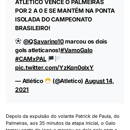
ATLÉTICO VENCE O PALMEIRAS
POR 2 A 0 E SE MANTÉM NA PONTA
ISOLADA DO CAMPEONATO
BRASILEIRO!
@QSavarino10
marcou os dois
gols atleticanos!
#VamoGalo
#CAMxPAL
pic.twitter.com/YzKqn0olxY
— Atlético
(@Atletico)
August 14,
2021
Depois da expulsão do volante Patrick de Paula, do
Palmeiras, aos 35 minutos da etapa inicial, o Galo