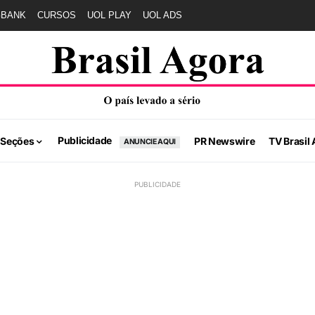
GBANK
CURSOS
UOL PLAY
UOL ADS
Publicidade
 Seções
PR Newswire
TV Brasil 
ANUNCIE AQUI