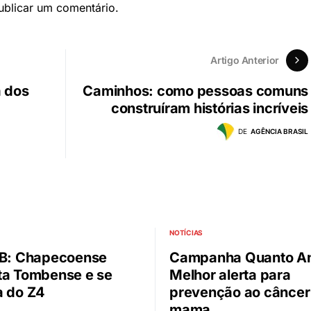
blicar um comentário.
Artigo Anterior
a dos
Caminhos: como pessoas comuns
construíram histórias incríveis
DE
AGÊNCIA BRASIL
NOTÍCIAS
 B: Chapecoense
Campanha Quanto A
ta Tombense e se
Melhor alerta para
a do Z4
prevenção ao câncer
mama