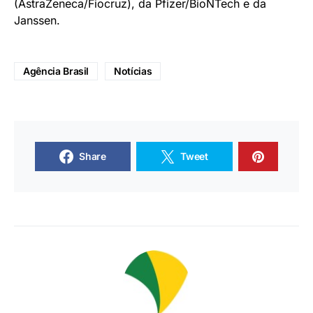
(AstraZeneca/Fiocruz), da Pfizer/BioNTech e da
Janssen.
Agência Brasil
Notícias
Share
Tweet