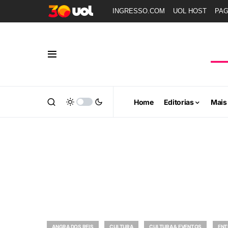
INGRESSO.COM
UOL HOST
PA
Home
Editorias
Mais
ANGRA DOS REIS
CULTURA
CULTURA & EVENTOS
ENT