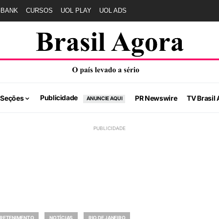
GBANK
CURSOS
UOL PLAY
UOL ADS
Publicidade
 Seções
PR Newswire
TV Brasil 
ANUNCIE AQUI
RETENIMENTO
NOTÍCIAS
RIO DE JANEIRO