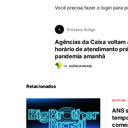
Você precisa fazer o
login
para pu
Próximo Artigo
Agências da Caixa voltam 
horário de atendimento pr
pandemia amanhã
DE
AGÊNCIA BRASIL
Relacionados
NOTÍCIAS
ANS 
tempo
comer