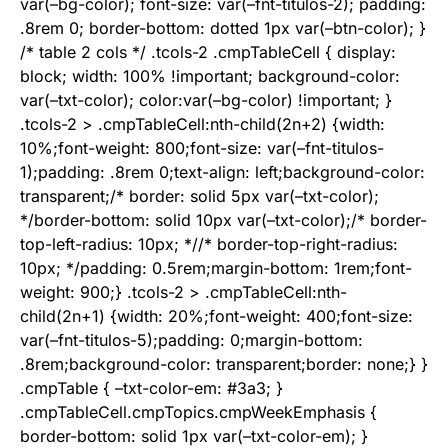
var(–bg-color); font-size: var(–fnt-titulos-2); padding:
.8rem 0; border-bottom: dotted 1px var(–btn-color); }
/* table 2 cols */ .tcols-2 .cmpTableCell { display:
block; width: 100% !important; background-color:
var(–txt-color); color:var(–bg-color) !important; }
.tcols-2 > .cmpTableCell:nth-child(2n+2) {width:
10%;font-weight: 800;font-size: var(–fnt-titulos-
1);padding: .8rem 0;text-align: left;background-color:
transparent;/* border: solid 5px var(–txt-color);
*/border-bottom: solid 10px var(–txt-color);/* border-
top-left-radius: 10px; *//* border-top-right-radius:
10px; */padding: 0.5rem;margin-bottom: 1rem;font-
weight: 900;} .tcols-2 > .cmpTableCell:nth-
child(2n+1) {width: 20%;font-weight: 400;font-size:
var(–fnt-titulos-5);padding: 0;margin-bottom:
.8rem;background-color: transparent;border: none;} }
.cmpTable { –txt-color-em: #3a3; }
.cmpTableCell.cmpTopics.cmpWeekEmphasis {
border-bottom: solid 1px var(–txt-color-em); }