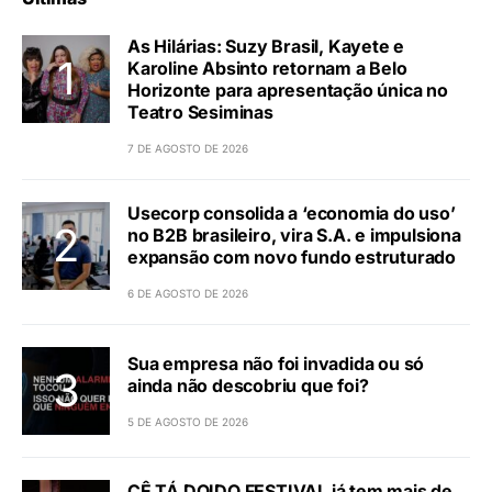
As Hilárias: Suzy Brasil, Kayete e
Karoline Absinto retornam a Belo
Horizonte para apresentação única no
Teatro Sesiminas
7 DE AGOSTO DE 2026
Usecorp consolida a ‘economia do uso’
no B2B brasileiro, vira S.A. e impulsiona
expansão com novo fundo estruturado
6 DE AGOSTO DE 2026
Sua empresa não foi invadida ou só
ainda não descobriu que foi?
5 DE AGOSTO DE 2026
CÊ TÁ DOIDO FESTIVAL já tem mais de