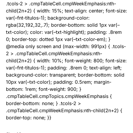
.tcols-2 > .cmpTableCell.cmpWeekEmphasis:nth-
child(2n+2) { width: 15%; text-align: center; font-size:
var(–fnt-titulos-1); background-color:
rgba(32,192,32,.7); border-bottom: solid 1px var(–
txt-color); color: var(–txt-highlight); padding: .8rem
0; border-top: dotted 1px var(–txt-color-em); }
@media only screen and (max-width: 991px) { .tcols-
2 > .cmpTableCell.cmpWeekEmphasis:nth-
child(2n+2) { width: 10%; font-weight: 800; font-size:
var(–fnt-titulos-1); padding: .8rem 0; text-align: left;
background-color: transparent; border-bottom: solid
10px var(–txt-color); padding: 0.5rem; margin-
bottom: 1rem; font-weight: 900; }
.cmpTableCell.cmpTopics.cmpWeekEmphasis {
border-bottom: none; } .tcols-2 >
.cmpTableCell.cmpWeekEmphasis:nth-child(2n+2) {
border-top: none; }}