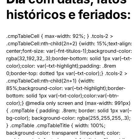
históricos e feriados:
.cmpTableCell { max-width: 92%; } .tcols-2 >
.cmpTableCell:nth-child(2n+2) {width: 15%;text-align:
center;font-size: var(–fnt-titulos-1);background-color:
rgba(32,192,32,.3);border-bottom: solid 1px var(–txt-
color);color: var(–txt-highlight);padding: .8rem
0;border-top: dotted 1px var(–txt-color);} .tcols-2 >
.cmpTableCell:nth-child(2n+1) {width:
85%;background-color: var(–txt-highlight);border-
bottom: solid 1px var(–txt-color);color:var(–btn-
color);} @media only screen and (max-width: 991px)
{ .cmpTable { padding: .8rem; border: solid 1px var(–
bg-color); background-color: rgba(255,255,255,.3);
} .cmpTable .cmpTableTitle { width: 100%;
background-color: transparent !important; color: