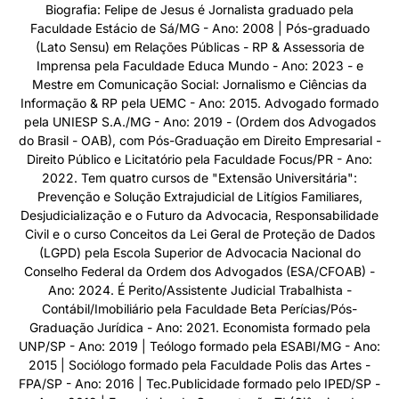
Biografia: Felipe de Jesus é Jornalista graduado pela
Faculdade Estácio de Sá/MG - Ano: 2008 | Pós-graduado
(Lato Sensu) em Relações Públicas - RP & Assessoria de
Imprensa pela Faculdade Educa Mundo - Ano: 2023 - e
Mestre em Comunicação Social: Jornalismo e Ciências da
Informação & RP pela UEMC - Ano: 2015. Advogado formado
pela UNIESP S.A./MG - Ano: 2019 - (Ordem dos Advogados
do Brasil - OAB), com Pós-Graduação em Direito Empresarial -
Direito Público e Licitatório pela Faculdade Focus/PR - Ano:
2022. Tem quatro cursos de "Extensão Universitária":
Prevenção e Solução Extrajudicial de Litígios Familiares,
Desjudicialização e o Futuro da Advocacia, Responsabilidade
Civil e o curso Conceitos da Lei Geral de Proteção de Dados
(LGPD) pela Escola Superior de Advocacia Nacional do
Conselho Federal da Ordem dos Advogados (ESA/CFOAB) -
Ano: 2024. É Perito/Assistente Judicial Trabalhista -
Contábil/Imobiliário pela Faculdade Beta Perícias/Pós-
Graduação Jurídica - Ano: 2021. Economista formado pela
UNP/SP - Ano: 2019 | Teólogo formado pela ESABI/MG - Ano:
2015 | Sociólogo formado pela Faculdade Polis das Artes -
FPA/SP - Ano: 2016 | Tec.Publicidade formado pelo IPED/SP -