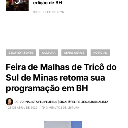
edição de BH
30 DE JULHO DE 2026
BELO HORIZONTE
CULTURA
MINAS GERAIS
NOTÍCIAS
Feira de Malhas de Tricô do
Sul de Minas retoma sua
programação em BH
DE
JORNALISTA FELIPE JESUS | SIGA: @FELIPE_JESUSJORNALISTA
28 DE ABRIL DE 2022
3 MINUTOS DE LEITURA