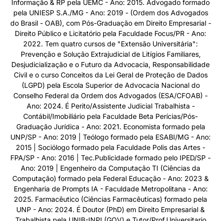
Informação & RP pela UEMC - Ano: 2015. Advogado formado
pela UNIESP S.A./MG - Ano: 2019 - (Ordem dos Advogados
do Brasil - OAB), com Pós-Graduação em Direito Empresarial -
Direito Público e Licitatório pela Faculdade Focus/PR - Ano:
2022. Tem quatro cursos de "Extensão Universitária":
Prevenção e Solução Extrajudicial de Litígios Familiares,
Desjudicialização e o Futuro da Advocacia, Responsabilidade
Civil e o curso Conceitos da Lei Geral de Proteção de Dados
(LGPD) pela Escola Superior de Advocacia Nacional do
Conselho Federal da Ordem dos Advogados (ESA/CFOAB) -
Ano: 2024. É Perito/Assistente Judicial Trabalhista -
Contábil/Imobiliário pela Faculdade Beta Perícias/Pós-
Graduação Jurídica - Ano: 2021. Economista formado pela
UNP/SP - Ano: 2019 | Teólogo formado pela ESABI/MG - Ano:
2015 | Sociólogo formado pela Faculdade Polis das Artes -
FPA/SP - Ano: 2016 | Tec.Publicidade formado pelo IPED/SP -
Ano: 2019 | Engenheiro da Computação TI (Ciências da
Computação) formado pela Federal Educação - Ano: 2023 &
Engenharia de Prompts IA - Faculdade Metropolitana - Ano:
2025. Farmacêutico (Ciências Farmacêuticas) formado pela
UNP - Ano: 2024. É Doutor (PhD) em Direito Empresarial &
Trabalhista pela UNIB-INPI (GOV) e Tutor/Prof.Universitario