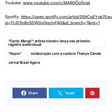
Youtube:
www.youtube.com/c/MARQÔoficial
Spotify:
https://open.spotify.com/artist/0ShCgEYyb7E
si=IYJDSn8nSDW0x0jqctyFAQ&dl_branch=1&nd=1
“Canto Marqô”: artista mineiro lança seu primeiro
registro audiovisual
“Sopro”
colaboração com a cantora Thanya Canela
Jornal Brasil Agora
Share
Tweet