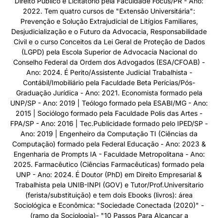
Direito Público e Licitatório pela Faculdade Focus/PR - Ano:
2022. Tem quatro cursos de "Extensão Universitária":
Prevenção e Solução Extrajudicial de Litígios Familiares,
Desjudicialização e o Futuro da Advocacia, Responsabilidade
Civil e o curso Conceitos da Lei Geral de Proteção de Dados
(LGPD) pela Escola Superior de Advocacia Nacional do
Conselho Federal da Ordem dos Advogados (ESA/CFOAB) -
Ano: 2024. É Perito/Assistente Judicial Trabalhista -
Contábil/Imobiliário pela Faculdade Beta Perícias/Pós-
Graduação Jurídica - Ano: 2021. Economista formado pela
UNP/SP - Ano: 2019 | Teólogo formado pela ESABI/MG - Ano:
2015 | Sociólogo formado pela Faculdade Polis das Artes -
FPA/SP - Ano: 2016 | Tec.Publicidade formado pelo IPED/SP -
Ano: 2019 | Engenheiro da Computação TI (Ciências da
Computação) formado pela Federal Educação - Ano: 2023 &
Engenharia de Prompts IA - Faculdade Metropolitana - Ano:
2025. Farmacêutico (Ciências Farmacêuticas) formado pela
UNP - Ano: 2024. É Doutor (PhD) em Direito Empresarial &
Trabalhista pela UNIB-INPI (GOV) e Tutor/Prof.Universitario
(ferista/substituição) e tem dois Ebooks (livros): área
Sociológica e Econômica: "Sociedade Conectada (2020)" -
(ramo da Sociologia)- "10 Passos Para Alcançar a