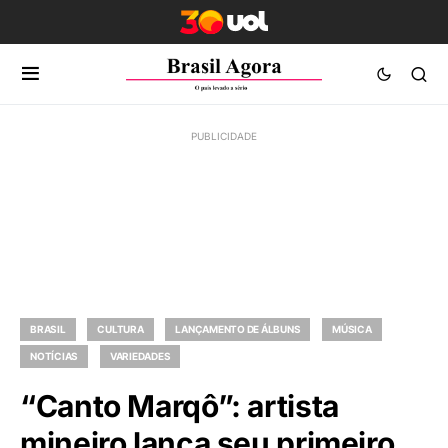
BRASIL
CULTURA
LANÇAMENTO DE ÁLBUNS
MÚSICA
NOTÍCIAS
VARIEDADES
“Canto Marqô”: artista
mineiro lança seu primeiro