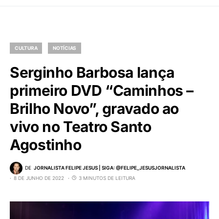
CULTURA
NOTÍCIAS
Serginho Barbosa lança
primeiro DVD “Caminhos –
Brilho Novo”, gravado ao
vivo no Teatro Santo
Agostinho
DE
JORNALISTA FELIPE JESUS | SIGA: @FELIPE_JESUSJORNALISTA
8 DE JUNHO DE 2022
3 MINUTOS DE LEITURA