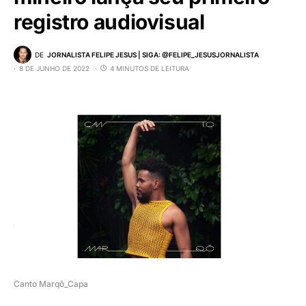
registro audiovisual
DE
JORNALISTA FELIPE JESUS | SIGA: @FELIPE_JESUSJORNALISTA
8 DE JUNHO DE 2022
4 MINUTOS DE LEITURA
Canto Marqô_Capa