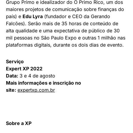
Além de Serena Williams, outros nomes confirmados
para os painéis da Expert 2022 são
Amy
Webb
(futurista americana, autora, fundadora e CEO
do Future Today Institute),
Lawrence H.
Summers
(ex-secretário do Tesouro dos Estados
Unidos),
Howard Marks
(sócio fundador e co-
chairman da Oaktree Capital Management),
Nathalia
Arcuri
(especialista em finanças, fundadora e CEO
da Me Poupe!),
Thiago Nigro
, (CEO e fundador do
Grupo Primo e idealizador do O Primo Rico, um dos
maiores projetos de comunicação sobre finanças do
país) e
Edu Lyra
(fundador e CEO da Gerando
Falcões). Serão mais de 35 horas de conteúdo de
alta qualidade e uma expectativa de público de 30
mil pessoas no São Paulo Expo e outras 1 milhão nas
plataformas digitais, durante os dois dias de evento.