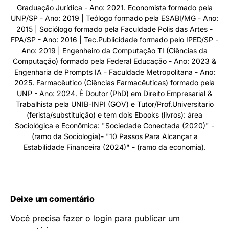
Informação & RP pela UEMC - Ano: 2015. Advogado formado
pela UNIESP S.A./MG - Ano: 2019 - (Ordem dos Advogados
do Brasil - OAB), com Pós-Graduação em Direito Empresarial -
Direito Público e Licitatório pela Faculdade Focus/PR - Ano:
2022. Tem quatro cursos de "Extensão Universitária":
Prevenção e Solução Extrajudicial de Litígios Familiares,
Desjudicialização e o Futuro da Advocacia, Responsabilidade
Civil e o curso Conceitos da Lei Geral de Proteção de Dados
(LGPD) pela Escola Superior de Advocacia Nacional do
Conselho Federal da Ordem dos Advogados (ESA/CFOAB) -
Ano: 2024. É Perito/Assistente Judicial Trabalhista -
Contábil/Imobiliário pela Faculdade Beta Perícias/Pós-
Graduação Jurídica - Ano: 2021. Economista formado pela
UNP/SP - Ano: 2019 | Teólogo formado pela ESABI/MG - Ano:
2015 | Sociólogo formado pela Faculdade Polis das Artes -
FPA/SP - Ano: 2016 | Tec.Publicidade formado pelo IPED/SP -
Ano: 2019 | Engenheiro da Computação TI (Ciências da
Computação) formado pela Federal Educação - Ano: 2023 &
Engenharia de Prompts IA - Faculdade Metropolitana - Ano:
2025. Farmacêutico (Ciências Farmacêuticas) formado pela
UNP - Ano: 2024. É Doutor (PhD) em Direito Empresarial &