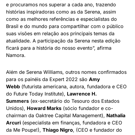
White: the way I see it
-, o filme retrata como o
patriarca traçou, em 1978, um plano para criar duas
atletas de ponta e campeãs. Estrelado por Will Smith
(Richard), Demi Singleton (Serena) e Saniyya Sidney
(Venus), o filme recebeu indicação a seis Oscars
deste ano, levando a de Melhor Ator. Também em
2021, a atleta afastou-se das quadras para se dedicar
à primeira filha, Olympia.
“A Expert XP é o nosso principal evento de conteúdo
e procuramos nos superar a cada ano, trazendo
histórias inspiradoras como as da Serena, assim
como as melhores referências e especialistas do
Brasil e do mundo para compartilhar com o público
suas visões em relação aos principais temas da
atualidade. A participação da Serena nesta edição
ficará para a história do nosso evento”, afirma
Namora.