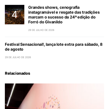
CÊ TÁ DOIDO FESTIVAL já tem mais de
80% dos ingressos vendidos para
edição de BH
30 DE JULHO DE 2026
ExpoAgro Pará de Minas 2026 anuncia
grade de shows com grandes nomes da
música
29 DE JULHO DE 2026
Grandes shows, cenografia
instagramável e resgate das tradições
marcam o sucesso da 24ª edição do
Forró do Givanildo
29 DE JULHO DE 2026
Festival Sensacional!, lança lote extra para sábado, 8