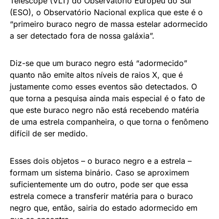
Uma estrela localizada em outra galáxia, na Grande
Nuvem de Magalhães, transformou-se em um buraco
negro “adormecido”, estado que torna este tipo de
corpo celeste difícil de ser detectado. O fenômeno,
um dos mais extraordinários da astronomia, foi
constatado recentemente por especialistas de
diferentes entidades internacionais.
Tendo por base informações de uma equipe que, por
seis anos, fez observações com o Very Large
Telescope (VLT) do Observatório Europeu do Sul
(ESO), o Observatório Nacional explica que este é o
“primeiro buraco negro de massa estelar adormecido
a ser detectado fora de nossa galáxia”.
Diz-se que um buraco negro está “adormecido”
quanto não emite altos níveis de raios X, que é
justamente como esses eventos são detectados. O