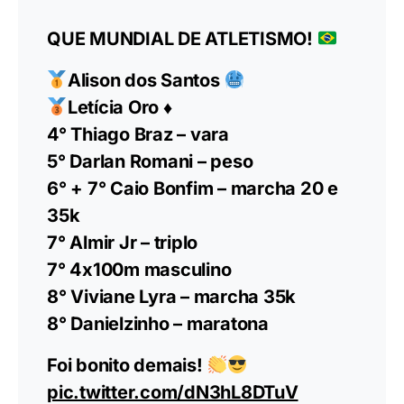
O feito de Letícia recebeu elogios da campeã
olímpica Maurren Maggi, ouro nos Jogos de Pequim
(2008), que “ficou emocionada demais com a
conquista de Letícia que deixou todas as grandes
competidoras apavoradas com o seu salto de 6,89 m
na primeira tentativa”.
QUE MUNDIAL DE ATLETISMO!
Alison dos Santos
Letícia Oro
♦️
4° Thiago Braz – vara
5° Darlan Romani – peso