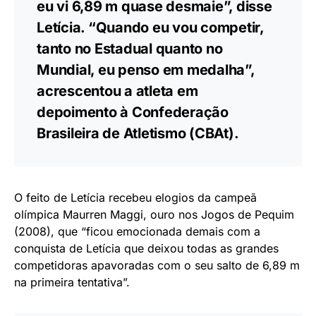
“Esse é meu jeito, concentrada. Não
tenho medo de ninguém. Estou em
choque, mas quero agradecer a
todos. E dizer que quero buscar os
7 metros, vou continuar treinando e
sei que tenho condições. Quando
eu vi 6,89 m quase desmaie”, disse
Letícia. “Quando eu vou competir,
tanto no Estadual quanto no
Mundial, eu penso em medalha”,
acrescentou a atleta em
depoimento à Confederação
Brasileira de Atletismo (CBAt).