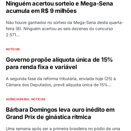
CULTURA
NOTÍCIAS
SHOPPING CIDADE CRIA PROJETO
INÉDITO DE APOIO A LOJISTAS
O LAB CIDADE FOI UM DOS DESTAQUES DO PRÊMIO
ABRASCE DESTE ANO Iniciativa garante suporte
principalmente aos pequenos…
AGÊNCIA BRASIL
NOTÍCIAS
Ninguém acertou sorteio e Mega-Sena
acumula em R$ 9 milhões
Não houve ganhador no sorteio da Mega-Sena desta quarta-
feira (8). Ninguém acertou as seis dezenas do concurso
2.571…
NOTÍCIAS