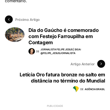
Trabalhista pela UNIB-INPI (GOV) e Tutor/Prof.Universitario
(ferista/substituição) e tem dois Ebooks (livros): área
Sociológica e Econômica: "Sociedade Conectada (2020)" -
(ramo da Sociologia)- "10 Passos Para Alcançar a
Estabilidade Financeira (2024)" - (ramo da economia).
Deixe um comentário
Você precisa fazer o
login
para publicar um
comentário.
Próximo Artigo
Dia do Gaúcho é comemorado
com Festejo Farroupilha em
Contagem