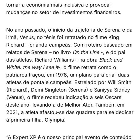
esporte, a tenista soma parcerias com diversas
marcas, participações em produtos audiovisuais,
envolvimento em causas sociais e empreendimentos
próprios. Em 2018 lançou a
S, by Serena,
linha de
roupas dedicada a fazer com que as pessoas se
sintam bem com seus corpos. No ano seguinte,
inspirada em mulheres fortes e confiantes, veio a
linha de jóias. Há oito anos, criou a Serena Ventures,
empresa de capital de risco que investe em ideias
não convencionais de pessoas e mercados
historicamente negligenciados. Com isso, pretende
tornar a economia mais inclusiva e provocar
mudanças no setor de investimentos financeiros.
No ano passado, o início da trajetória de Serena e da
irmã, Venus, no tênis foi retratado no filme King
Richard – criando campeãs. Com roteiro baseado em
relatos de Serena – no livro
On the Line
-, e do pai
das atletas, Richard Williams – na obra
Black and