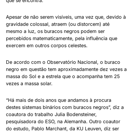
que torna a pesquisa ainda mais especial é o fato de
que este buraco negro não está recebendo matéria
de uma estrela companheira, o que torna o fenômeno
difícil de ser medido.
Esses dois objetos – o buraco negro e a estrela –
formam um sistema binário. Caso se aproximem
suficientemente um do outro, pode ser que essa
estrela comece a transferir matéria para o buraco
negro que, então, sairia do estado adormecido em
que se encontra.
Apesar de não serem visíveis, uma vez que, devido à
gravidade colossal, atraem (ou distorcem) até
mesmo a luz, os buracos negros podem ser
percebidos matematicamente, pela influência que
exercem em outros corpos celestes.