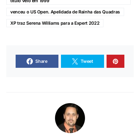
durante o mesmo ano
e
Jornalista e Advogado Felipe de Jesus
Mais nova de cinco irmãs
na França
ocupou seis vezes o topo do ranking da WTA (do inglês
Women's Tennis Association) e colecionou prêmios.
Serena começou a praticar o esporte aos três anos de
idade e entrou na liga profissional em 1995. O primeiro
título veio em 1999
venceu o US Open. Apelidada de Rainha das Quadras
XP traz Serena Williams para a Expert 2022
Share
Tweet