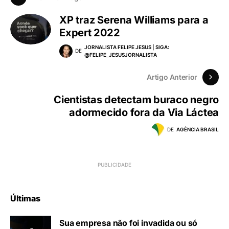
Deixe um comentário
Você precisa fazer o
login
para publicar um
comentário.
Próximo Artigo
XP traz Serena Williams para a
Expert 2022
JORNALISTA FELIPE JESUS | SIGA:
DE
@FELIPE_JESUSJORNALISTA
Artigo Anterior
Cientistas detectam buraco negro