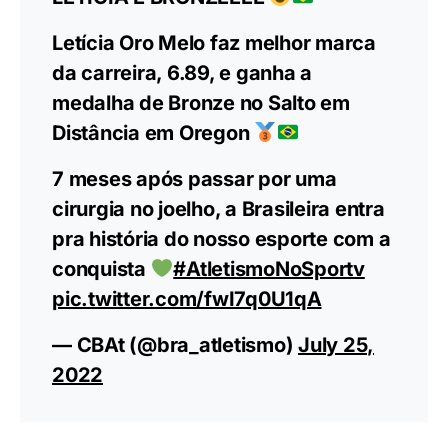
surpreendeu ao saltar 6,89 metros, garantindo o
terceiro lugar mundial. O ouro ficou com a alemã
Mikaila Mihambo (7,12 m) e a prata com a nigeriana
Ese Brume (7,02 m). Foi o segundo pódio do Brasil
no Estádio Hayward Field: na última terça (19), o
paulista Alison dos Santos foi ouro nos 400m com
barreiras.
LETÍCIA É BRONZEEEE
Letícia Oro Melo faz melhor marca
da carreira, 6.89, e ganha a
medalha de Bronze no Salto em
Distância em Oregon
7 meses após passar por uma