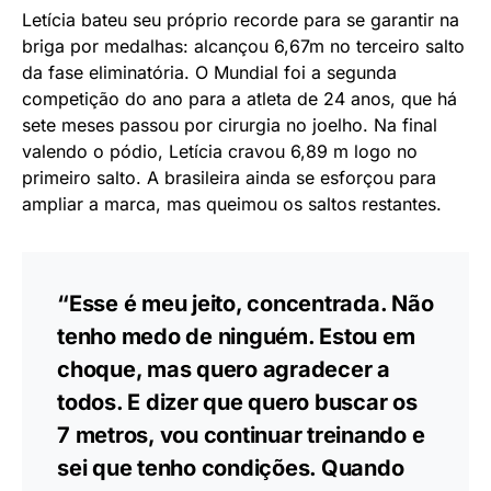
cirurgia no joelho, a Brasileira entra
pra história do nosso esporte com a
conquista
#AtletismoNoSportv
pic.twitter.com/fwI7q0U1qA
— CBAt (@bra_atletismo)
July 25,
2022
Letícia bateu seu próprio recorde para se garantir na
briga por medalhas: alcançou 6,67m no terceiro salto
da fase eliminatória. O Mundial foi a segunda
competição do ano para a atleta de 24 anos, que há
sete meses passou por cirurgia no joelho. Na final
valendo o pódio, Letícia cravou 6,89 m logo no
primeiro salto. A brasileira ainda se esforçou para
ampliar a marca, mas queimou os saltos restantes.