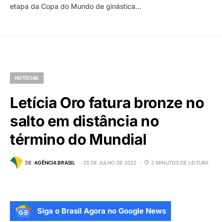
Governo propõe alíquota única de 15%
para renda fixa e variável
A segunda fase da reforma tributária, enviada hoje (25) à
Câmara dos Deputados, prevê alíquota única de 15%…
AGÊNCIA BRASIL
NOTÍCIAS
Bárbara Domingos leva ouro inédito em
Grand Prix de ginástica rítmica
Uma semana após ser a primeira brasileira no pódio de uma
etapa da Copa do Mundo de ginástica…
NOTÍCIAS