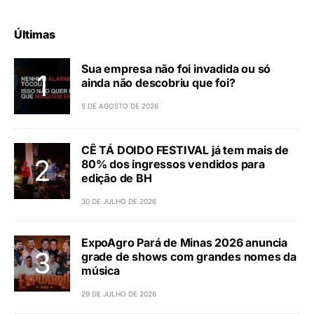
JORNALISTA FELIPE JESUS | SIGA:
DE
@FELIPE_JESUSJORNALISTA
Artigo Anterior
Letícia Oro fatura bronze no salto em
distância no término do Mundial
DE
AGÊNCIA BRASIL
Últimas
Sua empresa não foi invadida ou só
ainda não descobriu que foi?
5 DE AGOSTO DE 2026