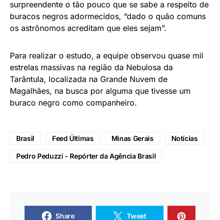
De acordo com o Observatório Nacional, o buraco
negro em questão tem aproximadamente dez vezes a
massa do Sol e a estrela que o acompanha tem 25
vezes a massa solar.
“Há mais de dois anos que andamos à procura
destes sistemas binários com buracos negros”, diz a
coautora do trabalho Julia Bodensteiner,
pesquisadora do ESO, na Alemanha. Outro coautor
do estudo, Pablo Marchant, da KU Leuven, diz ser
surpreendente o tão pouco que se sabe a respeito de
buracos negros adormecidos, “dado o quão comuns
os astrônomos acreditam que eles sejam”.
Para realizar o estudo, a equipe observou quase mil
estrelas massivas na região da Nebulosa da
Tarântula, localizada na Grande Nuvem de
Magalhães, na busca por alguma que tivesse um