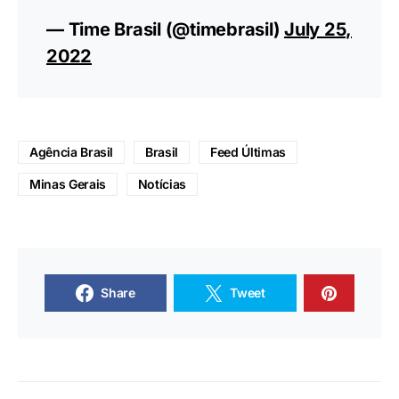
6° + 7° Caio Bonfim – marcha 20 e
35k
7° Almir Jr – triplo
7° 4x100m masculino
8° Viviane Lyra – marcha 35k
8° Danielzinho – maratona
Foi bonito demais!
pic.twitter.com/dN3hL8DTuV
— Time Brasil (@timebrasil)
July 25,
2022
Agência Brasil
Brasil
Feed Últimas