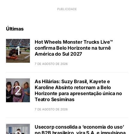
Últimas
Hot Wheels Monster Trucks Live™
confirma Belo Horizonte na turnê
América do Sul 2027
7 DE AGOSTO DE 2026
As Hilárias: Suzy Brasil, Kayete e
Karoline Absinto retornam a Belo
Horizonte para apresentação única no
Teatro Sesiminas
7 DE AGOSTO DE 2026
Usecorp consolida a ‘economia do uso’
no B2B brasileiro, vira S.A. e impulsiona