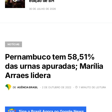
edição de BH
30 DE JULHO DE 2026
NOTÍCIAS
Pernambuco tem 58,51%
das urnas apuradas; Marília
Arraes lidera
DE
AGÊNCIA BRASIL
2 DE OUTUBRO DE 2022
1 MINUTO DE LEITURA
Siga o Brasil Agora no Google News