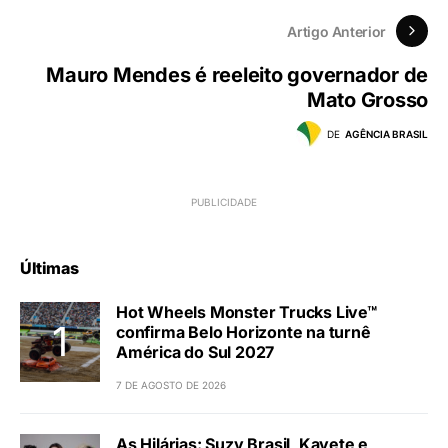
Artigo Anterior
Mauro Mendes é reeleito governador de
Mato Grosso
DE
AGÊNCIA BRASIL
Últimas
Hot Wheels Monster Trucks Live™
confirma Belo Horizonte na turnê
América do Sul 2027
7 DE AGOSTO DE 2026
As Hilárias: Suzy Brasil, Kayete e