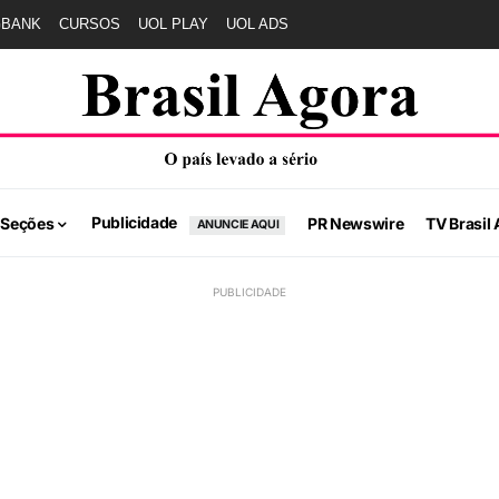
GBANK
CURSOS
UOL PLAY
UOL ADS
Publicidade
 Seções
PR Newswire
TV Brasil 
ANUNCIE AQUI