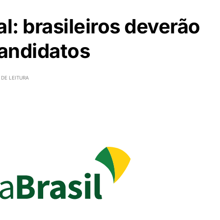
l: brasileiros deverão
candidatos
 DE LEITURA