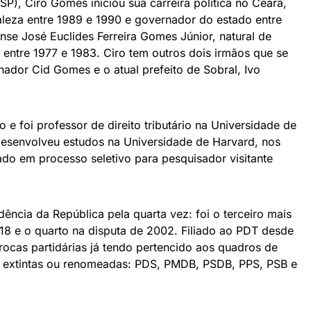
), Ciro Gomes iniciou sua carreira política no Ceará,
taleza entre 1989 e 1990 e governador do estado entre
ense José Euclides Ferreira Gomes Júnior, natural de
 entre 1977 e 1983. Ciro tem outros dois irmãos que se
nador Cid Gomes e o atual prefeito de Sobral, Ivo
e foi professor de direito tributário na Universidade de
desenvolveu estudos na Universidade de Harvard, nos
do em processo seletivo para pesquisador visitante
dência da República pela quarta vez: foi o terceiro mais
18 e o quarto na disputa de 2002. Filiado ao PDT desde
trocas partidárias já tendo pertencido aos quadros de
já extintas ou renomeadas: PDS, PMDB, PSDB, PPS, PSB e