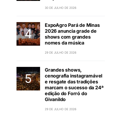
30 DE JULHO DE 2026
ExpoAgro Pará de Minas
2026 anuncia grade de
shows com grandes
nomes da música
29 DE JULHO DE 2026
Grandes shows,
cenografia instagramável
e resgate das tradições
marcam o sucesso da 24ª
edição do Forró do
Givanildo
29 DE JULHO DE 2026