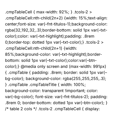
.cmpTableCell { max-width: 92%; } .tcols-2 >
.cmpTableCell:nth-child(2n+2) {width: 15%;text-align:
center;font-size: var(–fnt-titulos-1);background-color:
rgba(32,192,32,.3);border-bottom: solid 1px var(–txt-
color);color: var(–txt-highlight);padding: .8rem
0;border-top: dotted 1px var(–txt-color);} .tcols-2 >
.cmpTableCell:nth-child(2n+1) {width:
85%;background-color: var(–txt-highlight);border-
bottom: solid 1px var(–txt-color);color:var(–btn-
color);} @media only screen and (max-width: 991px)
{ .cmpTable { padding: .8rem; border: solid 1px var(–
bg-color); background-color: rgba(255,255,255,.3);
} .cmpTable .cmpTableTitle { width: 100%;
background-color: transparent !important; color:
var(–bg-color); font-size: var(–fnt-titulos-2); padding:
.8rem 0; border-bottom: dotted 1px var(–btn-color); }
/* table 2 cols */ .tcols-2 .cmpTableCell { display: