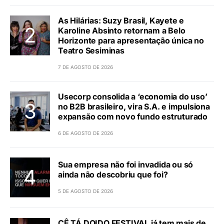
As Hilárias: Suzy Brasil, Kayete e
Karoline Absinto retornam a Belo
Horizonte para apresentação única no
Teatro Sesiminas
7 DE AGOSTO DE 2026
Usecorp consolida a ‘economia do uso’
no B2B brasileiro, vira S.A. e impulsiona
expansão com novo fundo estruturado
6 DE AGOSTO DE 2026
Sua empresa não foi invadida ou só
ainda não descobriu que foi?
5 DE AGOSTO DE 2026
CÊ TÁ DOIDO FESTIVAL já tem mais de