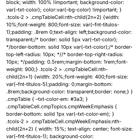
block; width: 100% !important; background-color:
var(–txt-color); color:var(–bg-color) !important; }
.tcols-2 > .cmpTableCell:nth-child(2n+2) {width:
10%;font-weight: 800;font-size: var(–fnt-titulos-
1);padding: .8rem 0;text-align: left;background-color:
transparent;/* border: solid 5px var(–txt-color);
*/border-bottom: solid 10px var(–txt-color);/* border-
top-left-radius: 10px; *//* border-top-right-radius:
10px; */padding: 0.5rem;margin-bottom: 1rem;font-
weight: 900;} .tcols-2 > .cmpTableCell:nth-
child(2n+1) {width: 20%;font-weight: 400;font-size:
var(–fnt-titulos-5);padding: 0;margin-bottom:
.8rem;background-color: transparent;border: none;} }
.cmpTable { –txt-color-em: #3a3; }
.cmpTableCell.cmpTopics.cmpWeekEmphasis {
border-bottom: solid 1px var(–txt-color-em); }
.tcols-2 > .cmpTableCell.cmpWeekEmphasis:nth-
child(2n+2) { width: 15%; text-align: center; font-size:
var(–fnt-titulos-1); background-color: