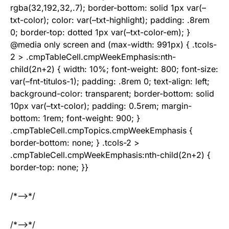
rgba(32,192,32,.7); border-bottom: solid 1px var(–
txt-color); color: var(–txt-highlight); padding: .8rem
0; border-top: dotted 1px var(–txt-color-em); }
@media only screen and (max-width: 991px) { .tcols-
2 > .cmpTableCell.cmpWeekEmphasis:nth-
child(2n+2) { width: 10%; font-weight: 800; font-size:
var(–fnt-titulos-1); padding: .8rem 0; text-align: left;
background-color: transparent; border-bottom: solid
10px var(–txt-color); padding: 0.5rem; margin-
bottom: 1rem; font-weight: 900; }
.cmpTableCell.cmpTopics.cmpWeekEmphasis {
border-bottom: none; } .tcols-2 >
.cmpTableCell.cmpWeekEmphasis:nth-child(2n+2) {
border-top: none; }}
/*–>*/
/*–>*/