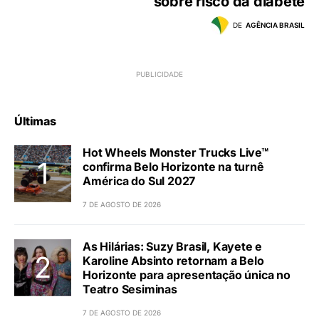
sobre risco da diabete
DE
AGÊNCIA BRASIL
Últimas
Hot Wheels Monster Trucks Live™
confirma Belo Horizonte na turnê
América do Sul 2027
7 DE AGOSTO DE 2026
As Hilárias: Suzy Brasil, Kayete e
Karoline Absinto retornam a Belo
Horizonte para apresentação única no
Teatro Sesiminas
7 DE AGOSTO DE 2026