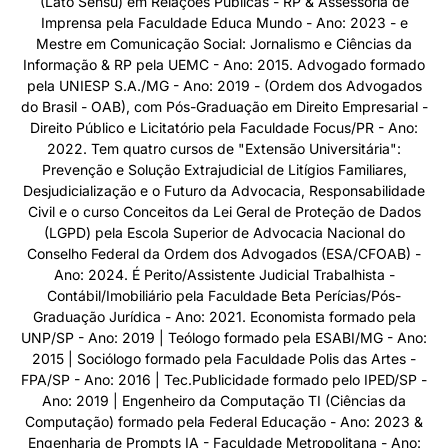
(Lato Sensu) em Relações Públicas - RP & Assessoria de
Imprensa pela Faculdade Educa Mundo - Ano: 2023 - e
Mestre em Comunicação Social: Jornalismo e Ciências da
Informação & RP pela UEMC - Ano: 2015. Advogado formado
pela UNIESP S.A./MG - Ano: 2019 - (Ordem dos Advogados
do Brasil - OAB), com Pós-Graduação em Direito Empresarial -
Direito Público e Licitatório pela Faculdade Focus/PR - Ano:
2022. Tem quatro cursos de "Extensão Universitária":
Prevenção e Solução Extrajudicial de Litígios Familiares,
Desjudicialização e o Futuro da Advocacia, Responsabilidade
Civil e o curso Conceitos da Lei Geral de Proteção de Dados
(LGPD) pela Escola Superior de Advocacia Nacional do
Conselho Federal da Ordem dos Advogados (ESA/CFOAB) -
Ano: 2024. É Perito/Assistente Judicial Trabalhista -
Contábil/Imobiliário pela Faculdade Beta Perícias/Pós-
Graduação Jurídica - Ano: 2021. Economista formado pela
UNP/SP - Ano: 2019 | Teólogo formado pela ESABI/MG - Ano:
2015 | Sociólogo formado pela Faculdade Polis das Artes -
FPA/SP - Ano: 2016 | Tec.Publicidade formado pelo IPED/SP -
Ano: 2019 | Engenheiro da Computação TI (Ciências da
Computação) formado pela Federal Educação - Ano: 2023 &
Engenharia de Prompts IA - Faculdade Metropolitana - Ano: