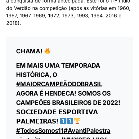
a conquista de forma antecipada. Este foi o 11º título
do Verdão na competição (após as vitórias em 1960,
1967, 1967, 1969, 1972, 1973, 1993, 1994, 2016 e
2018).
CHAMA!
EM MAIS UMA TEMPORADA
HISTÓRICA, O
#MAIORCAMPEÃODOBRASIL
AGORA É HENDECA! SOMOS OS
CAMPEÕES BRASILEIROS DE 2022!
𝗦𝗢𝗖𝗜𝗘𝗗𝗔𝗗𝗘 𝗘𝗦𝗣𝗢𝗥𝗧𝗜𝗩𝗔
𝗣𝗔𝗟𝗠𝗘𝗜𝗥𝗔𝗦!
#TodosSomos11
#AvantiPalestra