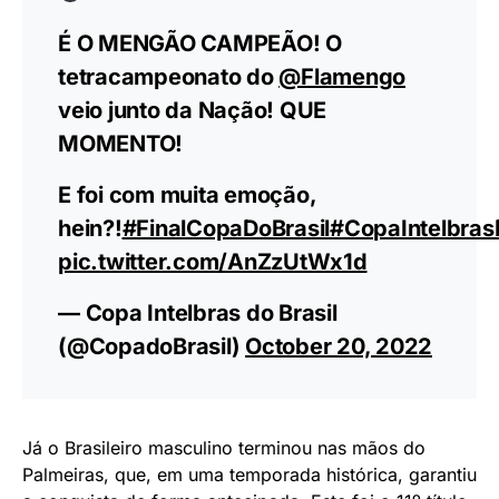
É O MENGÃO CAMPEÃO! O
tetracampeonato do
@Flamengo
veio junto da Nação! QUE
MOMENTO!
E foi com muita emoção,
hein?!
#FinalCopaDoBrasil
#CopaIntelbras
pic.twitter.com/AnZzUtWx1d
— Copa Intelbras do Brasil
(@CopadoBrasil)
October 20, 2022
Já o Brasileiro masculino terminou nas mãos do
Palmeiras, que, em uma temporada histórica, garantiu