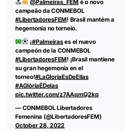
@Palmeiras_FEM
é o novo
campeão da CONMEBOL
#LibertadoresFEM
! Brasil mantém a
hegemonia no torneio.
¡
#Palmeiras
es el nuevo
campeón de la CONMEBOL
#LibertadoresFEM
! ¡Brasil mantiene
su gran hegemonía en el
torneo!
#LaGloriaEsDeEllas
#AGlóriaÉDelas
pic.twitter.com/z7AAqmQ2kp
— CONMEBOL Libertadores
Femenina (@LibertadoresFEM)
October 28, 2022