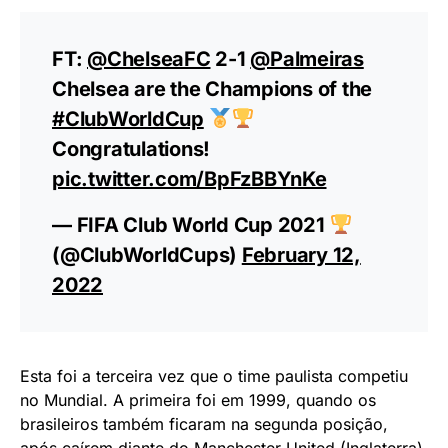
FT:
@ChelseaFC
2-1
@Palmeiras
Chelsea are the Champions of the
#ClubWorldCup
Congratulations!
pic.twitter.com/BpFzBBYnKe
— FIFA Club World Cup 2021
(@ClubWorldCups)
February 12,
2022
Esta foi a terceira vez que o time paulista competiu
no Mundial. A primeira foi em 1999, quando os
brasileiros também ficaram na segunda posição,
após caírem diante do Manchester United (Inglaterra).