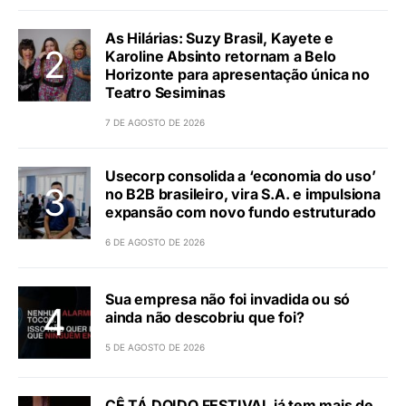
As Hilárias: Suzy Brasil, Kayete e
Karoline Absinto retornam a Belo
Horizonte para apresentação única no
Teatro Sesiminas
7 DE AGOSTO DE 2026
Usecorp consolida a ‘economia do uso’
no B2B brasileiro, vira S.A. e impulsiona
expansão com novo fundo estruturado
6 DE AGOSTO DE 2026
Sua empresa não foi invadida ou só
ainda não descobriu que foi?
5 DE AGOSTO DE 2026
CÊ TÁ DOIDO FESTIVAL já tem mais de