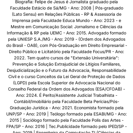
Biografia: Felipe de Jesus é Jornalista graduado pela
Faculdade Estácio de Sá/MG - Ano: 2008 | Pós-graduado
(Lato Sensu) em Relações Públicas - RP & Assessoria de
Imprensa pela Faculdade Educa Mundo - Ano: 2023 - e
Mestre em Comunicação Social: Jornalismo e Ciências da
Informação & RP pela UEMC - Ano: 2015. Advogado formado
pela UNIESP S.A./MG - Ano: 2019 - (Ordem dos Advogados
do Brasil - OAB), com Pós-Graduação em Direito Empresarial -
Direito Público e Licitatório pela Faculdade Focus/PR - Ano:
2022. Tem quatro cursos de "Extensão Universitária":
Prevenção e Solução Extrajudicial de Litígios Familiares,
Desjudicialização e o Futuro da Advocacia, Responsabilidade
Civil e o curso Conceitos da Lei Geral de Proteção de Dados
(LGPD) pela Escola Superior de Advocacia Nacional do
Conselho Federal da Ordem dos Advogados (ESA/CFOAB) -
Ano: 2024. É Perito/Assistente Judicial Trabalhista -
Contábil/Imobiliário pela Faculdade Beta Perícias/Pós-
Graduação Jurídica - Ano: 2021. Economista formado pela
UNP/SP - Ano: 2019 | Teólogo formado pela ESABI/MG - Ano:
2015 | Sociólogo formado pela Faculdade Polis das Artes -
FPA/SP - Ano: 2016 | Tec.Publicidade formado pelo IPED/SP -
Ano: 2019 | Engenheiro da Computação TI (Ciências da