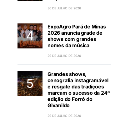
30 DE JULHO DE 2026
ExpoAgro Pará de Minas
2026 anuncia grade de
shows com grandes
nomes da música
29 DE JULHO DE 2026
Grandes shows,
cenografia instagramável
e resgate das tradições
marcam o sucesso da 24ª
edição do Forró do
Givanildo
29 DE JULHO DE 2026