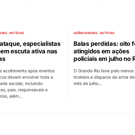
RASIL
NOTÍCIAS
AGÊNCIA BRASIL
NOTÍCIAS
ataque, especialistas
Balas perdidas: oito 
em escuta ativa nas
atingidos em ações
as
policiais em julho no 
e acolhimento após eventos
O Grande Rio teve pelo menos
icos devem envolver toda a
tiroteios e disparos de arma d
de escolar, incluindo
mês de julho…
es, pais, responsáveis e
rios, além…