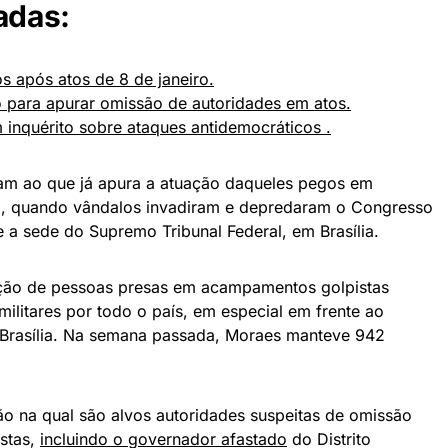
adas:
s após atos de 8 de janeiro.
o para apurar omissão de autoridades em atos.
 inquérito sobre ataques antidemocráticos .
tam ao que já apura a atuação daqueles pegos em
iro, quando vândalos invadiram e depredaram o Congresso
e a sede do Supremo Tribunal Federal, em Brasília.
ação de pessoas presas em acampamentos golpistas
ilitares por todo o país, em especial em frente ao
m Brasília. Na semana passada, Moraes manteve 942
ão na qual são alvos autoridades suspeitas de omissão
istas,
incluindo o governador afastado
do Distrito