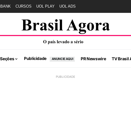
GBANK
CURSOS
UOL PLAY
UOL ADS
Publicidade
 Seções
PR Newswire
TV Brasil 
ANUNCIE AQUI