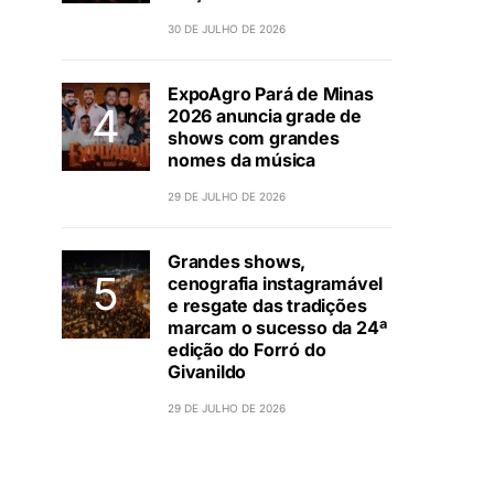
30 DE JULHO DE 2026
ExpoAgro Pará de Minas
2026 anuncia grade de
shows com grandes
nomes da música
29 DE JULHO DE 2026
Grandes shows,
cenografia instagramável
e resgate das tradições
marcam o sucesso da 24ª
edição do Forró do
Givanildo
29 DE JULHO DE 2026