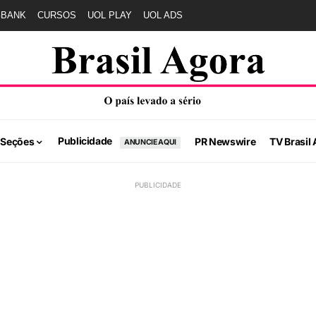
GBANK
CURSOS
UOL PLAY
UOL ADS
Publicidade
 Seções
PR Newswire
TV Brasil 
ANUNCIE AQUI