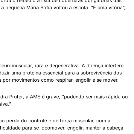
rou o remédio à lista de coberturas obrigatórias das
a pequena Maria Sofia voltou à escola. “É uma vitória”,
euromuscular, rara e degenerativa. A doença interfere
uzir uma proteína essencial para a sobrevivência dos
s por movimentos como respirar, engolir e se mover.
dra Prufer, a AME é grave, “podendo ser mais rápida ou
iva.”
são perda do controle e de força muscular, com a
iculdade para se locomover, engolir, manter a cabeça