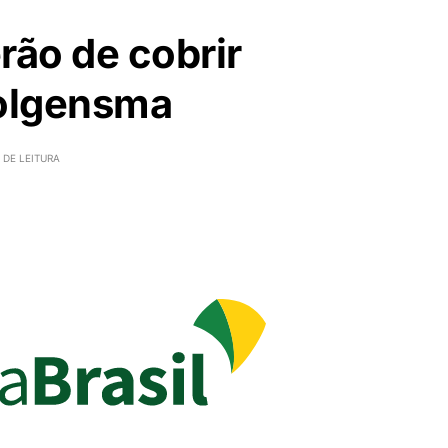
rão de cobrir
olgensma
 DE LEITURA