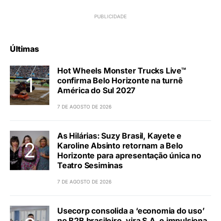
Últimas
Hot Wheels Monster Trucks Live™
confirma Belo Horizonte na turnê
América do Sul 2027
7 DE AGOSTO DE 2026
As Hilárias: Suzy Brasil, Kayete e
Karoline Absinto retornam a Belo
Horizonte para apresentação única no
Teatro Sesiminas
7 DE AGOSTO DE 2026
Usecorp consolida a ‘economia do uso’
no B2B brasileiro, vira S.A. e impulsiona