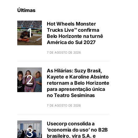
Últimas
Hot Wheels Monster
Trucks Live™ confirma
Belo Horizonte na turnê
América do Sul 2027
7 DE AGOSTO DE 2026
As Hilárias: Suzy Brasil,
Kayete e Karoline Absinto
retornam a Belo Horizonte
para apresentação única
no Teatro Sesiminas
7 DE AGOSTO DE 2026
Usecorp consolida a
‘economia do uso’ no B2B
brasileiro, vira S.A. e