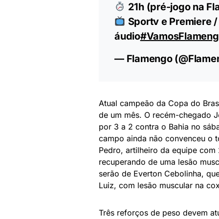
21h (pré-jogo na F
Sportv e Premiere /
áudio
#VamosFlameng
— Flamengo (@Flame
Atual campeão da Copa do Bras
de um mês. O recém-chegado Jor
por 3 a 2 contra o Bahia no sá
campo ainda não convenceu o to
Pedro, artilheiro da equipe com
recuperando de uma lesão muscul
serão de Everton Cebolinha, que
Luiz, com lesão muscular na coxa
Três reforços de peso devem at