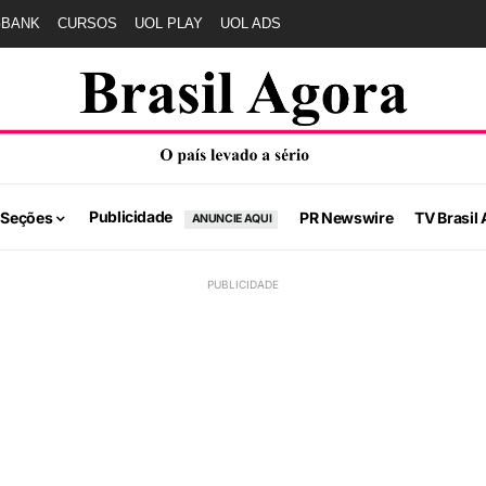
GBANK
CURSOS
UOL PLAY
UOL ADS
Publicidade
 Seções
PR Newswire
TV Brasil 
ANUNCIE AQUI