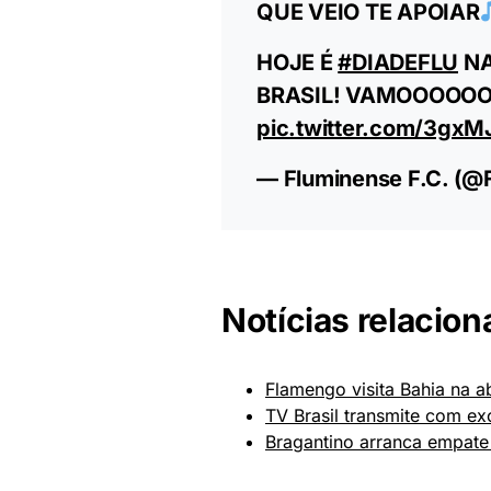
QUE VEIO TE APOIAR
HOJE É
#DIADEFLU
NA
BRASIL! VAMOOOOO
pic.twitter.com/3gxM
— Fluminense F.C. (
Notícias relacion
Flamengo visita Bahia na ab
TV Brasil transmite com ex
Bragantino arranca empate