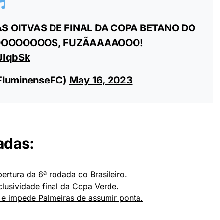
S OITVAS DE FINAL DA COPA BETANO DO
OOOOOOOOS, FUZÃAAAAOOO!
JIqbSk
@FluminenseFC)
May 16, 2023
adas:
ertura da 6ª rodada do Brasileiro.
clusividade final da Copa Verde.
 e impede Palmeiras de assumir ponta.