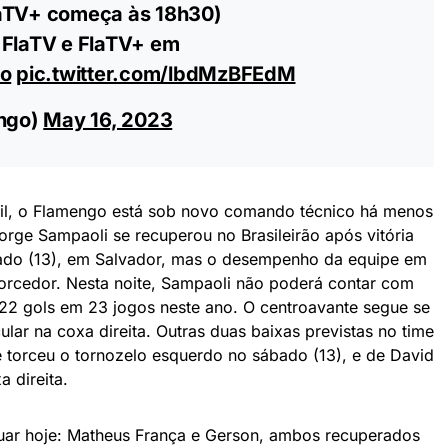
laTV+ começa às 18h30)
 FlaTV e FlaTV+ em
o
pic.twitter.com/lbdMzBFEdM
ngo)
May 16, 2023
il, o Flamengo está sob novo comando técnico há menos
ge Sampaoli se recuperou no Brasileirão após vitória
bado (13), em Salvador, mas o desempenho da equipe em
rcedor. Nesta noite, Sampaoli não poderá contar com
 22 gols em 23 jogos neste ano. O centroavante segue se
ar na coxa direita. Outras duas baixas previstas no time
 torceu o tornozelo esquerdo no sábado (13), e de David
 direita.
uar hoje: Matheus França e Gerson, ambos recuperados