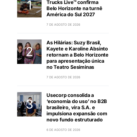
Trucks Live™ confirma
Belo Horizonte na turnê
América do Sul 2027
7 DE AGOSTO DE 2026
As Hilárias: Suzy Brasil,
Kayete e Karoline Absinto
retornam a Belo Horizonte
para apresentação única
no Teatro Sesiminas
7 DE AGOSTO DE 2026
Usecorp consolida a
‘economia do uso’ no B2B
brasileiro, vira S.A. e
impulsiona expansão com
novo fundo estruturado
6 DE AGOSTO DE 2026