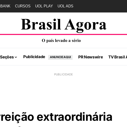
GBANK
CURSOS
UOL PLAY
UOL ADS
Publicidade
 Seções
PR Newswire
TV Brasil 
ANUNCIE AQUI
reição extraordinária