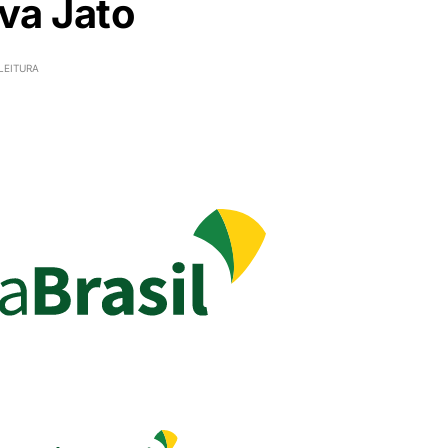
va Jato
LEITURA