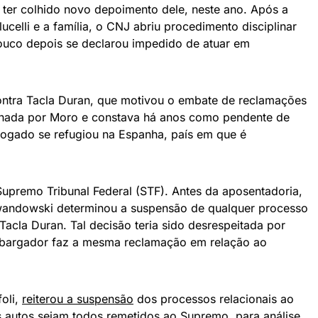
 ter colhido novo depoimento dele, neste ano. Após a
ucelli e a família, o CNJ abriu procedimento disciplinar
uco depois se declarou impedido de atuar em
ontra Tacla Duran, que motivou o embate de reclamações
rminada por Moro e constava há anos como pendente de
ogado se refugiou na Espanha, país em que é
upremo Tribunal Federal (STF). Antes da aposentadoria,
wandowski determinou a suspensão de qualquer processo
Tacla Duran. Tal decisão teria sido desrespeitada por
mbargador faz a mesma reclamação em relação ao
foli,
reiterou a suspensão
dos processos relacionais ao
 autos sejam todos remetidos ao Supremo, para análise.