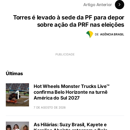
Artigo Anterior
Torres é levado à sede da PF para depor
sobre ação da PRF nas eleições
DE
AGÊNCIA BRASIL
Últimas
Hot Wheels Monster Trucks Live™
confirma Belo Horizonte na turnê
América do Sul 2027
7 DE AGOSTO DE 2026
As Hilárias: Suzy Brasil, Kayete e