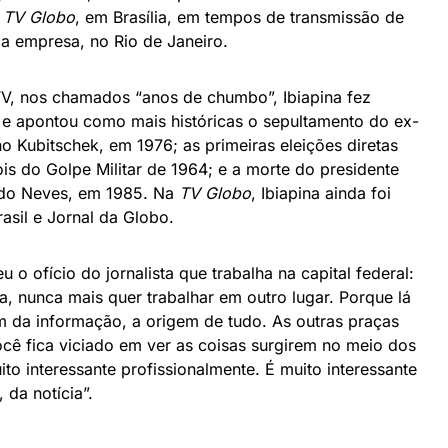
a
TV Globo
, em Brasília, em tempos de transmissão de
da empresa, no Rio de Janeiro.
V, nos chamados “anos de chumbo”, Ibiapina fez
as e apontou como mais históricas o sepultamento do ex-
o Kubitschek, em 1976; as primeiras eleições diretas
s do Golpe Militar de 1964; e a morte do presidente
edo Neves, em 1985. Na
TV Globo
, Ibiapina ainda foi
rasil e Jornal da Globo.
o ofício do jornalista que trabalha na capital federal:
ia, nunca mais quer trabalhar em outro lugar. Porque lá
em da informação, a origem de tudo. As outras praças
cê fica viciado em ver as coisas surgirem no meio dos
ito interessante profissionalmente. É muito interessante
 da notícia”.