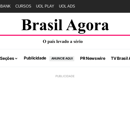
GBANK
CURSOS
UOL PLAY
UOL ADS
Publicidade
 Seções
PR Newswire
TV Brasil 
ANUNCIE AQUI