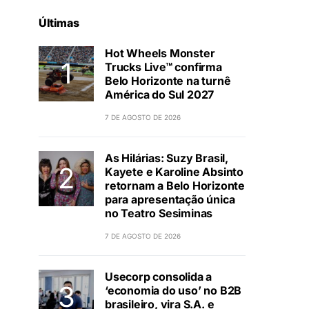
Últimas
Hot Wheels Monster
Trucks Live™ confirma
Belo Horizonte na turnê
América do Sul 2027
7 DE AGOSTO DE 2026
As Hilárias: Suzy Brasil,
Kayete e Karoline Absinto
retornam a Belo Horizonte
para apresentação única
no Teatro Sesiminas
7 DE AGOSTO DE 2026
Usecorp consolida a
‘economia do uso’ no B2B
brasileiro, vira S.A. e