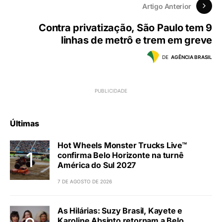
Artigo Anterior
Contra privatização, São Paulo tem 9
linhas de metrô e trem em greve
DE
AGÊNCIA BRASIL
Últimas
Hot Wheels Monster Trucks Live™
confirma Belo Horizonte na turnê
América do Sul 2027
7 DE AGOSTO DE 2026
As Hilárias: Suzy Brasil, Kayete e
Karoline Absinto retornam a Belo