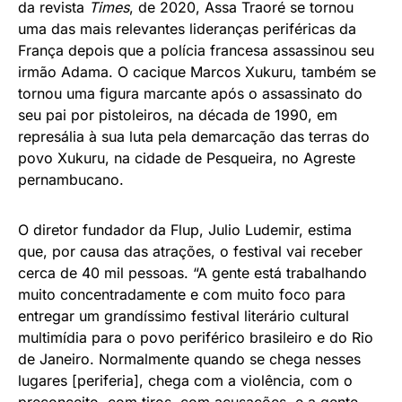
da revista
Times
, de 2020, Assa Traoré se tornou
uma das mais relevantes lideranças periféricas da
França depois que a polícia francesa assassinou seu
irmão Adama. O cacique Marcos Xukuru, também se
tornou uma figura marcante após o assassinato do
seu pai por pistoleiros, na década de 1990, em
represália à sua luta pela demarcação das terras do
povo Xukuru, na cidade de Pesqueira, no Agreste
pernambucano.
O diretor fundador da Flup, Julio Ludemir, estima
que, por causa das atrações, o festival vai receber
cerca de 40 mil pessoas. “A gente está trabalhando
muito concentradamente e com muito foco para
entregar um grandíssimo festival literário cultural
multimídia para o povo periférico brasileiro e do Rio
de Janeiro. Normalmente quando se chega nesses
lugares [periferia], chega com a violência, com o
preconceito, com tiros, com acusações, e a gente