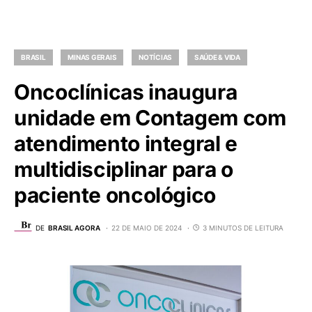
BRASIL
MINAS GERAIS
NOTÍCIAS
SAÚDE & VIDA
Oncoclínicas inaugura
unidade em Contagem com
atendimento integral e
multidisciplinar para o
paciente oncológico
DE
BRASIL AGORA
22 DE MAIO DE 2024
3 MINUTOS DE LEITURA