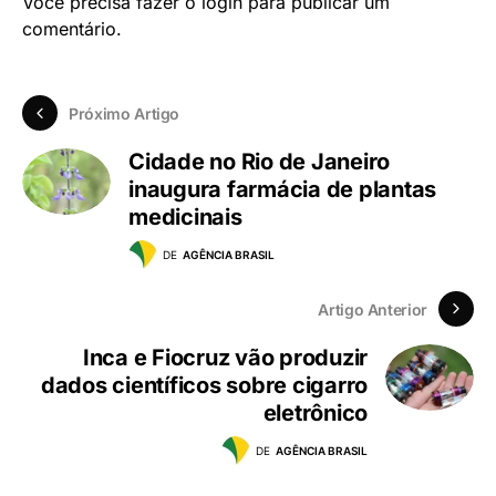
Você precisa fazer o
login
para publicar um
comentário.
Próximo Artigo
Cidade no Rio de Janeiro
inaugura farmácia de plantas
medicinais
DE
AGÊNCIA BRASIL
Artigo Anterior
Inca e Fiocruz vão produzir
dados científicos sobre cigarro
eletrônico
DE
AGÊNCIA BRASIL