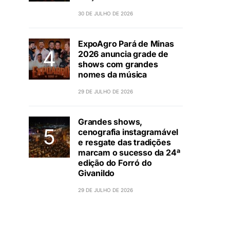
30 DE JULHO DE 2026
ExpoAgro Pará de Minas
2026 anuncia grade de
shows com grandes
nomes da música
29 DE JULHO DE 2026
Grandes shows,
cenografia instagramável
e resgate das tradições
marcam o sucesso da 24ª
edição do Forró do
Givanildo
29 DE JULHO DE 2026