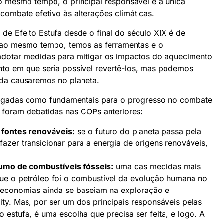
o mesmo tempo, o principal responsável e a única
combate efetivo às alterações climáticas.
e Efeito Estufa desde o final do século XIX é de
 ao mesmo tempo, temos as ferramentas e o
adotar medidas para mitigar os impactos do aquecimento
nto em que seria possível revertê-los, mas podemos
nda causaremos no planeta.
lgadas como fundamentais para o progresso no combate
á foram debatidas nas COPs anteriores:
 fontes renováveis:
se o futuro do planeta passa pela
fazer transicionar para a
energia de origens renováveis
,
umo de combustíveis fósseis:
uma das medidas mais
ue o petróleo foi o combustível da evolução humana no
s economias ainda se baseiam na exploração e
y. Mas, por ser um dos principais responsáveis pelas
 estufa, é uma escolha que precisa ser feita, e logo. A