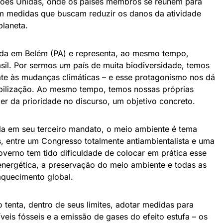
ções Unidas, onde os países membros se reúnem para
m medidas que buscam reduzir os danos da atividade
laneta.
ada em Belém (PA) e representa, ao mesmo tempo,
asil. Por sermos um país de muita biodiversidade, temos
ate às mudanças climáticas – e esse protagonismo nos dá
obilização. Ao mesmo tempo, temos nossas próprias
azer da prioridade no discurso, um objetivo concreto.
la em seu terceiro mandato, o meio ambiente é tema
s, entre um Congresso totalmente antiambientalista e uma
verno tem tido dificuldade de colocar em prática esse
 energética, a preservação do meio ambiente e todas as
aquecimento global.
 tenta, dentro de seus limites, adotar medidas para
eis fósseis e a emissão de gases do efeito estufa – os