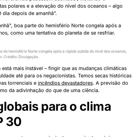
tas polares e a elevação do nível dos oceanos – algo
O dia depois de amanhã”.
te do hemisfério Norte congela após a rápida subida do nível dos oceanos,
r. Crédito: Divulgação.
stá mais instável – fingir que as mudanças climáticas
uldade até para os negacionistas. Temos secas históricas
vas torrenciais e
incêndios devastadores
. A previsão do
imo da adivinhação do que de uma ciência.
globais para o clima
P 30