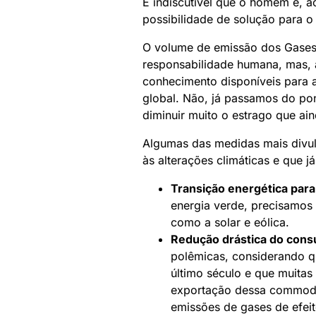
É indiscutível que o homem é, a
possibilidade de solução para o 
O volume de emissão dos Gases d
responsabilidade humana, mas,
conhecimento disponíveis para 
global. Não, já passamos do po
diminuir muito o estrago que ai
Algumas das medidas mais divu
às alterações climáticas e que j
Transição energética para
energia verde, precisamos 
como a solar e eólica.
Redução drástica do cons
polêmicas, considerando q
último século e que muita
exportação dessa commodit
emissões de gases de efeito