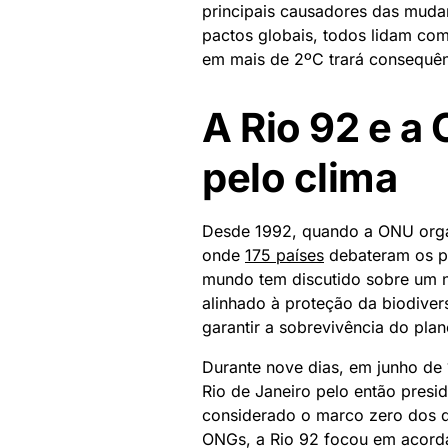
principais causadores das mudan
pactos globais, todos lidam com
em mais de 2ºC trará consequênc
A Rio 92 e a
pelo clima
Desde 1992, quando a ONU organ
onde
175 países
debateram os pr
mundo tem discutido sobre um 
alinhado à proteção da biodiver
garantir a sobrevivência do pla
Durante nove dias, em junho de 19
Rio de Janeiro pelo então presi
considerado o marco zero dos d
ONGs, a Rio 92 focou em acordar