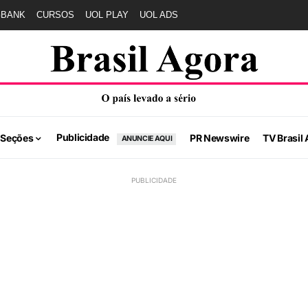
GBANK
CURSOS
UOL PLAY
UOL ADS
Publicidade
 Seções
PR Newswire
TV Brasil 
ANUNCIE AQUI