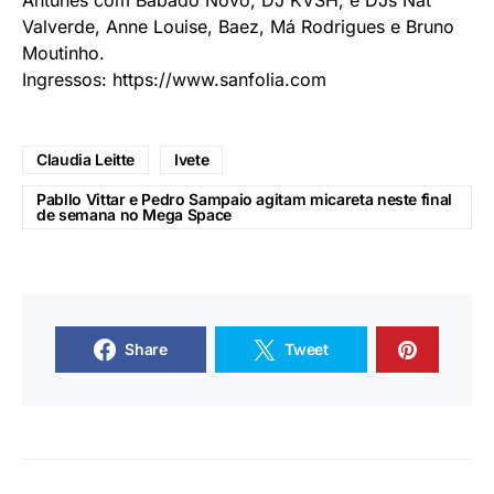
Antunes com Babado Novo, DJ KVSH, e DJs Nat
Valverde, Anne Louise, Baez, Má Rodrigues e Bruno
Moutinho.
Ingressos:
https://www.sanfolia.com
Claudia Leitte
Ivete
Pabllo Vittar e Pedro Sampaio agitam micareta neste final
de semana no Mega Space
Share
Tweet