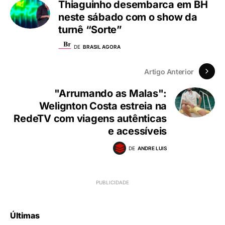
Thiaguinho desembarca em BH
neste sábado com o show da
turnê “Sorte”
DE
BRASIL AGORA
Artigo Anterior
"Arrumando as Malas":
Welignton Costa estreia na
RedeTV com viagens autênticas
e acessíveis
DE
ANDRE LUIS
Últimas