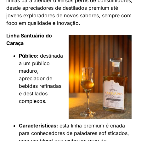
linhas para atender diversos perfis de consumidores,
desde apreciadores de destilados premium até
jovens exploradores de novos sabores, sempre com
foco em qualidade e inovação.
Linha Santuário do
Caraça
Público:
destinada
a um público
maduro,
apreciador de
bebidas refinadas
e destilados
complexos.
Características:
esta linha premium é criada
para conhecedores de paladares sofisticados,
com um blend que exibe um grau de