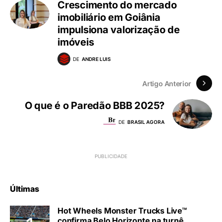
Crescimento do mercado
imobiliário em Goiânia
impulsiona valorização de
imóveis
DE
ANDRE LUIS
Artigo Anterior
O que é o Paredão BBB 2025?
DE
BRASIL AGORA
Últimas
Hot Wheels Monster Trucks Live™
confirma Belo Horizonte na turnê