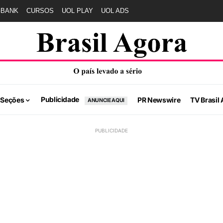
GBANK
CURSOS
UOL PLAY
UOL ADS
Publicidade
 Seções
PR Newswire
TV Brasil 
ANUNCIE AQUI