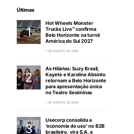
Últimas
Hot Wheels Monster
Trucks Live™ confirma
Belo Horizonte na turnê
América do Sul 2027
7 DE AGOSTO DE 2026
As Hilárias: Suzy Brasil,
Kayete e Karoline Absinto
retornam a Belo Horizonte
para apresentação única
no Teatro Sesiminas
7 DE AGOSTO DE 2026
Usecorp consolida a
‘economia do uso’ no B2B
brasileiro, vira S.A. e