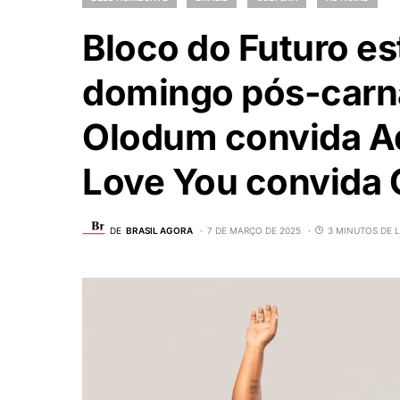
Bloco do Futuro es
domingo pós-carna
Olodum convida Ad
Love You convida 
DE
BRASIL AGORA
7 DE MARÇO DE 2025
3 MINUTOS DE 