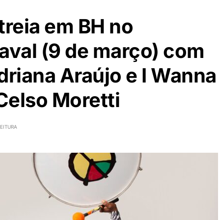
treia em BH no
val (9 de março) com
riana Araújo e I Wanna
Celso Moretti
LEITURA