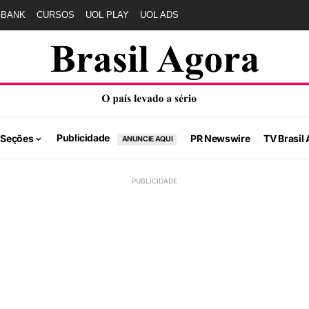
GBANK
CURSOS
UOL PLAY
UOL ADS
Publicidade
 Seções
PR Newswire
TV Brasil 
ANUNCIE AQUI