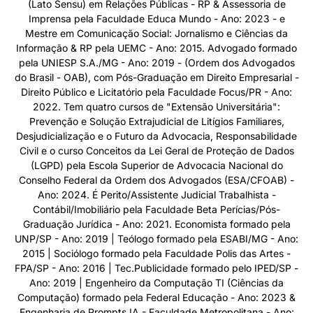
(Lato Sensu) em Relações Públicas - RP & Assessoria de
Imprensa pela Faculdade Educa Mundo - Ano: 2023 - e
Mestre em Comunicação Social: Jornalismo e Ciências da
Informação & RP pela UEMC - Ano: 2015. Advogado formado
pela UNIESP S.A./MG - Ano: 2019 - (Ordem dos Advogados
do Brasil - OAB), com Pós-Graduação em Direito Empresarial -
Direito Público e Licitatório pela Faculdade Focus/PR - Ano:
2022. Tem quatro cursos de "Extensão Universitária":
Prevenção e Solução Extrajudicial de Litígios Familiares,
Desjudicialização e o Futuro da Advocacia, Responsabilidade
Civil e o curso Conceitos da Lei Geral de Proteção de Dados
(LGPD) pela Escola Superior de Advocacia Nacional do
Conselho Federal da Ordem dos Advogados (ESA/CFOAB) -
Ano: 2024. É Perito/Assistente Judicial Trabalhista -
Contábil/Imobiliário pela Faculdade Beta Perícias/Pós-
Graduação Jurídica - Ano: 2021. Economista formado pela
UNP/SP - Ano: 2019 | Teólogo formado pela ESABI/MG - Ano:
2015 | Sociólogo formado pela Faculdade Polis das Artes -
FPA/SP - Ano: 2016 | Tec.Publicidade formado pelo IPED/SP -
Ano: 2019 | Engenheiro da Computação TI (Ciências da
Computação) formado pela Federal Educação - Ano: 2023 &
Engenharia de Prompts IA - Faculdade Metropolitana - Ano: