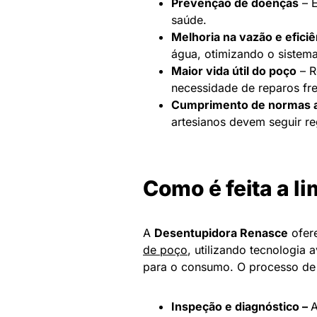
Prevenção de doenças
– E
saúde.
Melhoria na vazão e eficiê
água, otimizando o siste
Maior vida útil do poço
– R
necessidade de reparos fr
Cumprimento de normas 
artesianos devem seguir re
Como é feita a l
A
Desentupidora Renasce
ofer
de poço
, utilizando tecnologia
para o consumo. O processo de l
Inspeção e diagnóstico –
A