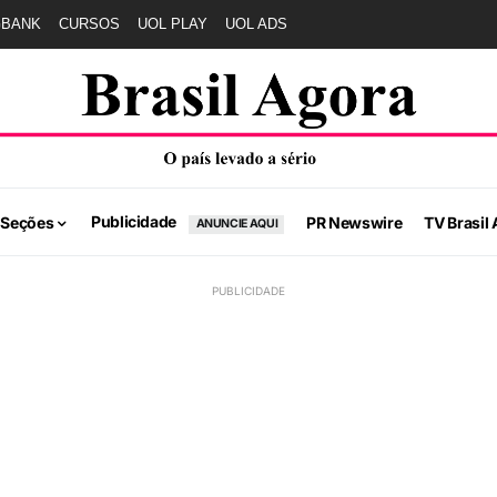
GBANK
CURSOS
UOL PLAY
UOL ADS
Publicidade
 Seções
PR Newswire
TV Brasil 
ANUNCIE AQUI