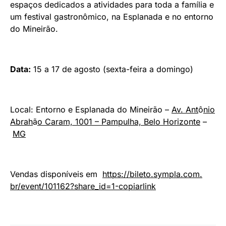
espaços dedicados a atividades para toda a família e
um festival gastronômico, na Esplanada e no entorno
do Mineirão.
Data:
15 a 17 de agosto (sexta-feira a domingo)
Local: Entorno e Esplanada do Mineirão –
Av. Ant
ô
nio
Abrah
ã
o Caram, 1001 – Pampulha, Belo Horizonte
–
MG
Vendas disponíveis em
https://bileto.sympla.com.
br/event/101162?share_id=1-
copiarlink