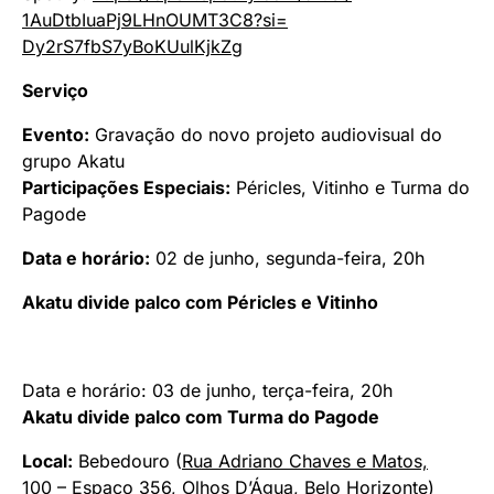
1AuDtbIuaPj9LHnOUMT3C8?si=
Dy2rS7fbS7yBoKUulKjkZg
Serviço
Evento:
Gravação do novo projeto audiovisual do
grupo Akatu
Participações Especiais:
Péricles, Vitinho e Turma do
Pagode
Data e horário:
02 de junho, segunda-feira, 20h
Akatu divide palco com Péricles e Vitinho
Data e horário: 03 de junho, terça-feira, 20h
Akatu divide palco com Turma do Pagode
Local:
Bebedouro (
Rua Adriano Chaves e Matos,
100
– Espaço 356, Olhos D’Água, Belo Horizonte)