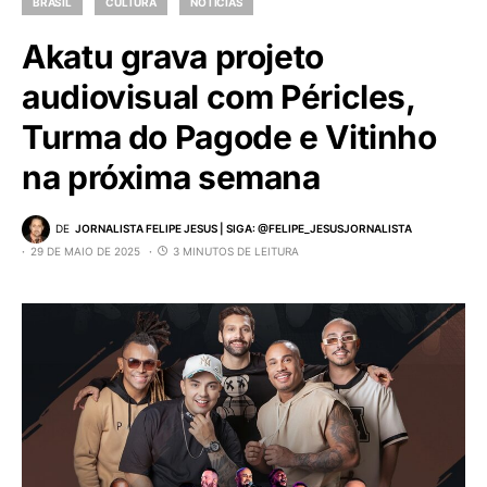
BRASIL
CULTURA
NOTÍCIAS
Akatu grava projeto
audiovisual com Péricles,
Turma do Pagode e Vitinho
na próxima semana
DE
JORNALISTA FELIPE JESUS | SIGA: @FELIPE_JESUSJORNALISTA
29 DE MAIO DE 2025
3 MINUTOS DE LEITURA