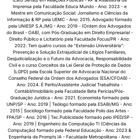
Imprensa pela Faculdade Educa Mundo - Ano: 2023 - e
Mestre em Comunicação Social: Jornalismo e Ciências da
Informação & RP pela UEMC - Ano: 2015. Advogado formado
pela UNIESP S.A./MG - Ano: 2019 - (Ordem dos Advogados
do Brasil - OAB), com Pós-Graduação em Direito Empresarial -
Direito Público e Licitatório pela Faculdade Focus/PR - Ano:
2022. Tem quatro cursos de "Extensão Universitária":
Prevenção e Solução Extrajudicial de Litígios Familiares,
Desjudicialização e o Futuro da Advocacia, Responsabilidade
Civil e o curso Conceitos da Lei Geral de Proteção de Dados
(LGPD) pela Escola Superior de Advocacia Nacional do
Conselho Federal da Ordem dos Advogados (ESA/CFOAB) -
Ano: 2024. É Perito/Assistente Judicial Trabalhista -
Contábil/Imobiliário pela Faculdade Beta Perícias/Pós-
Graduação Jurídica - Ano: 2021. Economista formado pela
UNP/SP - Ano: 2019 | Teólogo formado pela ESABI/MG - Ano:
2015 | Sociólogo formado pela Faculdade Polis das Artes -
FPA/SP - Ano: 2016 | Tec.Publicidade formado pelo IPED/SP -
Ano: 2019 | Engenheiro da Computação TI (Ciências da
Computação) formado pela Federal Educação - Ano: 2023 &
Engenharia de Prompts IA - Faculdade Metropolitana - Ano: