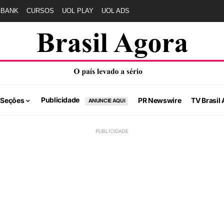
GBANK
CURSOS
UOL PLAY
UOL ADS
Publicidade
 Seções
PR Newswire
TV Brasil 
ANUNCIE AQUI