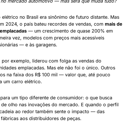
 no mercado automotivo — mas será que muda tudo?
elétrico no Brasil era sinônimo de futuro distante. Mas
Em 2024, o país bateu recordes de vendas, com
mais de
s emplacadas
— um crescimento de quase 200% em
rimeira vez, modelos com preços mais acessíveis
ionárias — e às garagens.
, por exemplo, liderou com folga as vendas do
nidades emplacadas. Mas ele não foi o único. Outros
 na faixa dos R$ 100 mil — valor que, até pouco
 um carro elétrico.
 para um tipo diferente de consumidor: o que busca
 de olho nas inovações do mercado. E quando o perfil
 cadeia ao redor também sente o impacto — das
 fábricas aos distribuidores de peças.