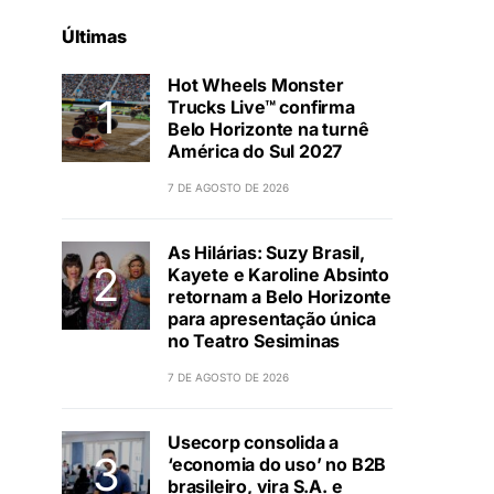
Últimas
Hot Wheels Monster
Trucks Live™ confirma
Belo Horizonte na turnê
América do Sul 2027
7 DE AGOSTO DE 2026
As Hilárias: Suzy Brasil,
Kayete e Karoline Absinto
retornam a Belo Horizonte
para apresentação única
no Teatro Sesiminas
7 DE AGOSTO DE 2026
Usecorp consolida a
‘economia do uso’ no B2B
brasileiro, vira S.A. e