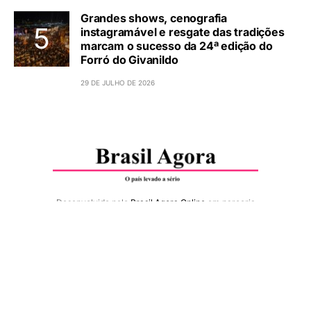
Grandes shows, cenografia
instagramável e resgate das tradições
marcam o sucesso da 24ª edição do
Forró do Givanildo
29 DE JULHO DE 2026
Desenvolvido pelo
Brasil Agora Online
em parceria
com
Agência Site Líder - Criação de Sites BH
Copyright © 2022 Brasil Agora Online. Grupo
Conteúdo de Comunicação. All Rights Reserved.
Últimas Notícias
PR Newswire