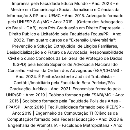
Imprensa pela Faculdade Educa Mundo - Ano: 2023 - e
Mestre em Comunicação Social: Jornalismo e Ciências da
Informação & RP pela UEMC - Ano: 2015. Advogado formado
pela UNIESP S.A./MG - Ano: 2019 - (Ordem dos Advogados
do Brasil - OAB), com Pós-Graduação em Direito Empresarial -
Direito Público e Licitatório pela Faculdade Focus/PR - Ano:
2022. Tem quatro cursos de "Extensão Universitária":
Prevenção e Solução Extrajudicial de Litígios Familiares,
Desjudicialização e o Futuro da Advocacia, Responsabilidade
Civil e o curso Conceitos da Lei Geral de Proteção de Dados
(LGPD) pela Escola Superior de Advocacia Nacional do
Conselho Federal da Ordem dos Advogados (ESA/CFOAB) -
Ano: 2024. É Perito/Assistente Judicial Trabalhista -
Contábil/Imobiliário pela Faculdade Beta Perícias/Pós-
Graduação Jurídica - Ano: 2021. Economista formado pela
UNP/SP - Ano: 2019 | Teólogo formado pela ESABI/MG - Ano:
2015 | Sociólogo formado pela Faculdade Polis das Artes -
FPA/SP - Ano: 2016 | Tec.Publicidade formado pelo IPED/SP -
Ano: 2019 | Engenheiro da Computação TI (Ciências da
Computação) formado pela Federal Educação - Ano: 2023 &
Engenharia de Prompts IA - Faculdade Metropolitana - Ano: