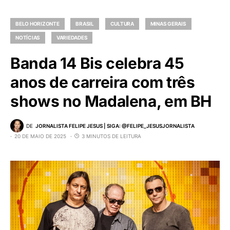
BELO HORIZONTE
BRASIL
CULTURA
MINAS GERAIS
NOTÍCIAS
VARIEDADES
Banda 14 Bis celebra 45
anos de carreira com três
shows no Madalena, em BH
DE
JORNALISTA FELIPE JESUS | SIGA: @FELIPE_JESUSJORNALISTA
20 DE MAIO DE 2025
3 MINUTOS DE LEITURA