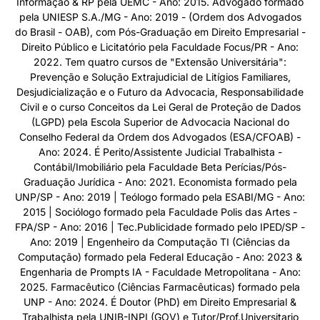
Informação & RP pela UEMC - Ano: 2015. Advogado formado
pela UNIESP S.A./MG - Ano: 2019 - (Ordem dos Advogados
do Brasil - OAB), com Pós-Graduação em Direito Empresarial -
Direito Público e Licitatório pela Faculdade Focus/PR - Ano:
2022. Tem quatro cursos de "Extensão Universitária":
Prevenção e Solução Extrajudicial de Litígios Familiares,
Desjudicialização e o Futuro da Advocacia, Responsabilidade
Civil e o curso Conceitos da Lei Geral de Proteção de Dados
(LGPD) pela Escola Superior de Advocacia Nacional do
Conselho Federal da Ordem dos Advogados (ESA/CFOAB) -
Ano: 2024. É Perito/Assistente Judicial Trabalhista -
Contábil/Imobiliário pela Faculdade Beta Perícias/Pós-
Graduação Jurídica - Ano: 2021. Economista formado pela
UNP/SP - Ano: 2019 | Teólogo formado pela ESABI/MG - Ano:
2015 | Sociólogo formado pela Faculdade Polis das Artes -
FPA/SP - Ano: 2016 | Tec.Publicidade formado pelo IPED/SP -
Ano: 2019 | Engenheiro da Computação TI (Ciências da
Computação) formado pela Federal Educação - Ano: 2023 &
Engenharia de Prompts IA - Faculdade Metropolitana - Ano:
2025. Farmacêutico (Ciências Farmacêuticas) formado pela
UNP - Ano: 2024. É Doutor (PhD) em Direito Empresarial &
Trabalhista pela UNIB-INPI (GOV) e Tutor/Prof.Universitario